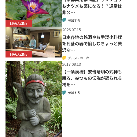
もナツメも薬になる！？通常は
非公…
参加する
MAGAZINE
2026.07.15
日本各地の銘酒やお手製小料理
を民藝の器で愉しむちょっと贅
沢な…
MAGAZINE
グルメ・お土産
2017.09.13
【一条戻橋】安倍晴明の式神も
眠る、幾つもの伝説が語られる
橋を…
参加する