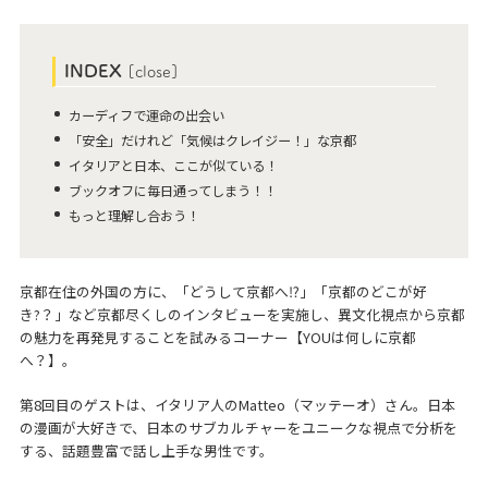
INDEX
[
close
]
カーディフで運命の出会い
「安全」だけれど「気候はクレイジー！」な京都
イタリアと日本、ここが似ている！
ブックオフに毎日通ってしまう！！
もっと理解し合おう！
京都在住の外国の方に、「どうして京都へ⁉」「京都のどこが好
き?？」など京都尽くしのインタビューを実施し、異文化視点から京都
の魅力を再発見することを試みるコーナー【YOUは何しに京都
へ？】。
第8回目のゲストは、イタリア人のMatteo（マッテーオ）さん。日本
の漫画が大好きで、日本のサブカルチャーをユニークな視点で分析を
する、話題豊富で話し上手な男性です。