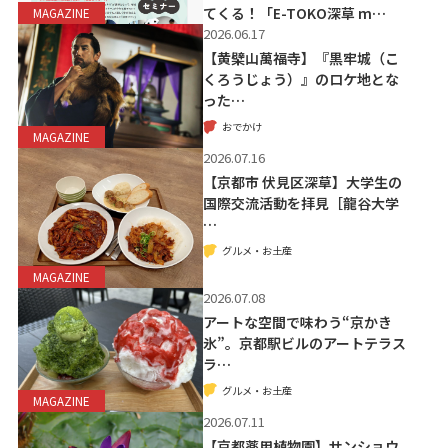
てくる！「E-TOKO深草 m…
MAGAZINE
2026.06.17
【黄檗山萬福寺】『黒牢城（こ
くろうじょう）』のロケ地とな
った…
おでかけ
MAGAZINE
2026.07.16
【京都市 伏見区深草】大学生の
国際交流活動を拝見［龍谷大学
…
グルメ・お土産
MAGAZINE
2026.07.08
アートな空間で味わう“京かき
氷”。京都駅ビルのアートテラス
ラ…
グルメ・お土産
MAGAZINE
2026.07.11
【京都薬用植物園】サンショウ