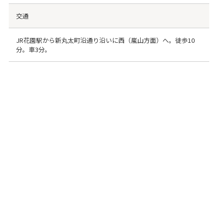
交通
JR花園駅から新丸太町沿通り沿いに西（嵐山方面）へ。徒歩10
分。車3分。