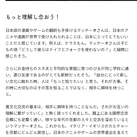
もっと理解し合おう！
日本語の漫画やゲームの翻訳も手掛けるマッテーオさんは、日本のア
ニメや漫画が世界で受け入れられることは、日本にとってとてもいい
ことだと感じています。例えば、ドラえもん。マッテーオさんは子ど
もの頃「どうして彼らはナイフとフォークを使わないの？」と疑問に
感じたそう。
さらにお金持ちのスネ夫と平均的な家庭に育つのび太が同じ学校に通
い、遊び友達であるのがとても新鮮だったそう。「自分にとって新し
い文化に触れた時、人は『もっと知りたい』と思う。それが大事。そ
の時に大切なのはその答を知ることではなく、相手に興味を持つこ
と。
異文化交流の基本は、相手に興味を持つことなんだ。それがお互いの
理解に繋がっていく」と熱く語ってくれました。蹴上にある国際交流
会館にも足繁く通い、様々な年代の京都の人々と交流を深めていると
いうマッテーオさん。これからも、イタリア・イギリスのカルチャー
を京都にどんどん発信し、日本のアニメやゲームの世界進出を支えて