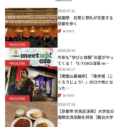
2026.07.21
祇園祭 日常と祭礼が交差する
京都を歩く
おでかけ
MAGAZINE
2026.06.30
今年も“学びと体験”の夏がやっ
てくる！「E-TOKO深草 m…
MAGAZINE
2026.06.17
【黄檗山萬福寺】『黒牢城（こ
くろうじょう）』のロケ地とな
った…
おでかけ
MAGAZINE
2026.07.16
【京都市 伏見区深草】大学生の
国際交流活動を拝見［龍谷大学
…