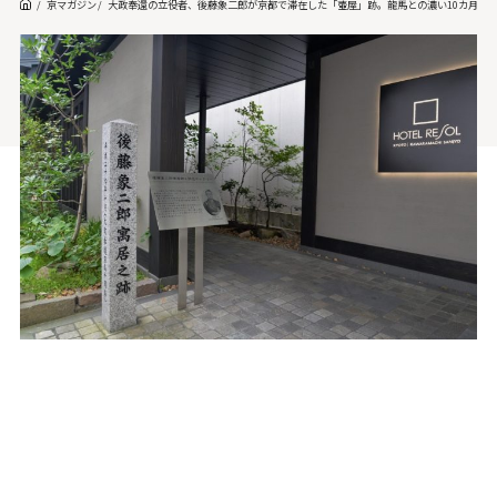
京マガジン
大政奉還の立役者、後藤象二郎が京都で滞在した「壺屋」跡。龍馬との濃い10カ月で