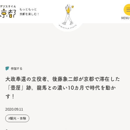
もっともっと
京都を楽しむ！
MENU
参加する
大政奉還の立役者、後藤象二郎が京都で滞在した
「壺屋」跡。龍馬との濃い10カ月で時代を動か
す！
2020.09.11
観光・体験