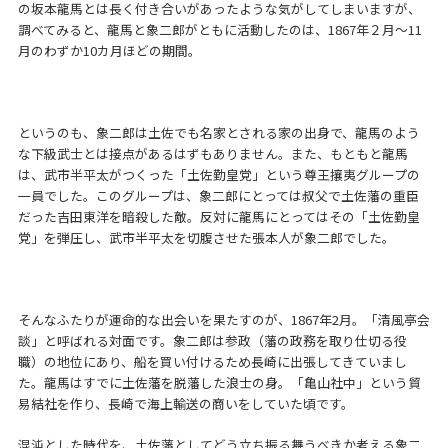
の坂本龍馬とは長く付き合いがあったような気がしてしまいますが、
調べてみると、龍馬と象二郎がともに活動したのは、1867年２月～11
月のわずか10カ月ほどの期間。
というのも、象二郎は土佐でも名家とされる家の出身で、龍馬のよう
な下級武士とは接点があるはずもありません。また、もともと龍馬
は、武市半平太がつくった「土佐勤皇党」という尊王攘夷グループの
一員でした。このグループは、象二郎にとっては叔父で土佐藩の重臣
だった吉田東洋を暗殺した敵。反対に龍馬にとってはその「土佐勤皇
党」を弾圧し、武市半平太を切腹させた張本人が象二郎でした。
そんなふたりが運命的な出会いを果たすのが、1867年2月。「清風亭会
談」と呼ばれる対面です。象二郎は参政（藩の政務を取り仕切る役
職）の地位にあり、船を買い付けるため長崎に出張してきていまし
た。龍馬はすでに土佐藩を脱藩した浪士の身。「亀山社中」という貿
易結社を作り、長崎で海上輸送の商いをしていた頃です。
混沌とした時代を、土佐藩としてどう立ち振る舞うべきか考える象二