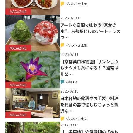
グルメ・お土産
MAGAZINE
2026.07.08
アートな空間で味わう“京かき
氷”。京都駅ビルのアートテラス
ラ…
グルメ・お土産
MAGAZINE
2026.07.11
【京都薬用植物園】サンショウ
もナツメも薬になる！？通常は
非公…
参加する
MAGAZINE
2026.07.15
日本各地の銘酒やお手製小料理
を民藝の器で愉しむちょっと贅
沢な…
MAGAZINE
グルメ・お土産
2017.09.13
【一条戻橋】安倍晴明の式神も