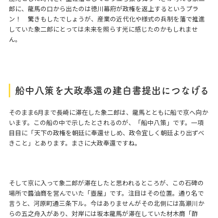
郎に、龍馬の口から出たのは徳川幕府が政権を返上するというプラ
ン！ 驚きもしたでしょうが、産業の近代化や様式の兵制を藩で推進
していた象二郎にとっては未来を照らす光に感じたのかもしれませ
ん。
船中八策を大政奉還の建白書提出につなげる
そのまま6月まで長崎に滞在した象二郎は、龍馬とともに船で京へ向か
います。この船の中で示したとされるのが、「船中八策」です。一項
目目に「天下の政権を朝廷に奉還せしめ、政令宜しく朝廷より出ずべ
きこと」とあります。まさに大政奉還ですね。
そして京に入って象二郎が滞在したと思われるところが、この石碑の
場所で醬油商を営んでいた「壺屋」です。注目はその位置。通り名で
言うと、河原町通三条下ル。今はありませんがその北側には高瀬川か
らの五之舟入があり、対岸には坂本龍馬が滞在していた材木商「酢