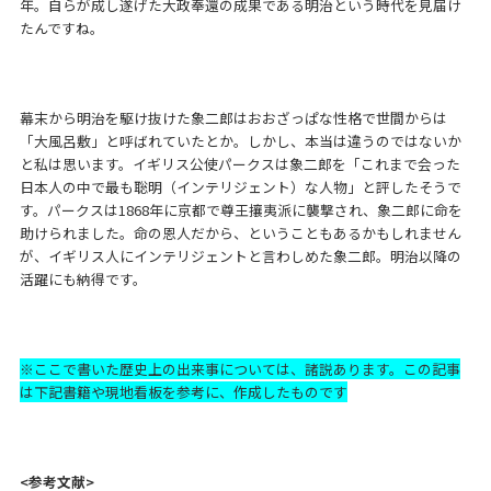
年。自らが成し遂げた大政奉還の成果である明治という時代を見届け
たんですね。
幕末から明治を駆け抜けた象二郎はおおざっぱな性格で世間からは
「大風呂敷」と呼ばれていたとか。しかし、本当は違うのではないか
と私は思います。イギリス公使パークスは象二郎を「これまで会った
日本人の中で最も聡明（インテリジェント）な人物」と評したそうで
す。パークスは1868年に京都で尊王攘夷派に襲撃され、象二郎に命を
助けられました。命の恩人だから、ということもあるかもしれません
が、イギリス人にインテリジェントと言わしめた象二郎。明治以降の
活躍にも納得です。
※ここで書いた歴史上の出来事については、諸説あります。この記事
は下記書籍や現地看板を参考に、作成したものです
<参考文献>