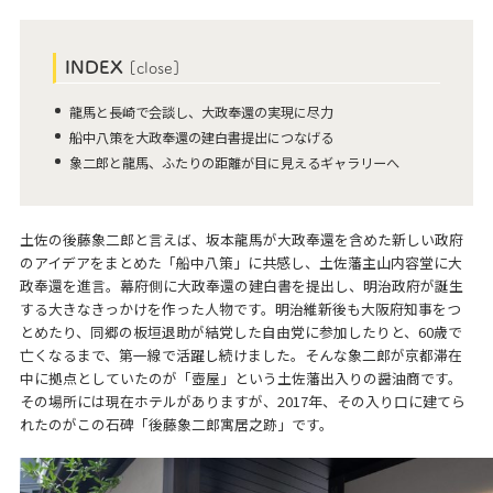
INDEX
[
close
]
龍馬と長崎で会談し、大政奉還の実現に尽力
船中八策を大政奉還の建白書提出につなげる
象二郎と龍馬、ふたりの距離が目に見えるギャラリーへ
土佐の後藤象二郎と言えば、坂本龍馬が大政奉還を含めた新しい政府
のアイデアをまとめた「船中八策」に共感し、土佐藩主山内容堂に大
政奉還を進言。幕府側に大政奉還の建白書を提出し、明治政府が誕生
する大きなきっかけを作った人物です。明治維新後も大阪府知事をつ
とめたり、同郷の板垣退助が結党した自由党に参加したりと、60歳で
亡くなるまで、第一線で活躍し続けました。そんな象二郎が京都滞在
中に拠点としていたのが「壺屋」という土佐藩出入りの醤油商です。
その場所には現在ホテルがありますが、2017年、その入り口に建てら
れたのがこの石碑「後藤象二郎寓居之跡」です。