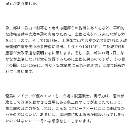
屋」がありました。
象二郎は、武力で討幕をと考える薩摩らの説得にあたるなど、平和的
な政権交替＝大政奉還の実現のために、土佐と京を行き来しながら力
を尽くします。そして10月3日、土佐藩主山内容堂の名で記された大政
奉還建白書を老中板倉勝重に提出。とうとう10月13日、二条城で徳川
慶喜が大政奉還を表明するに至ります。そして象二郎は11月 2日、な
かなか上洛しない容堂を説得するために土佐に戻るのですが、その留
守の間、11月15日に、盟友・坂本龍馬は三条河原町の近江屋で暗殺さ
れてしまいます。
龍馬のアイデアが優れていても、立場は脱藩浪士。実行力は、藩の参
政として政治を動かせる立場にある象二郎のほうがあったでしょう。
象二郎の政治力がなければ、こんなにスピーディーにことは運ばなか
ったのではないか。あるいは、実現前に坂本龍馬が暗殺されてしまっ
たのではないか……そんな想像をしてしまいます。