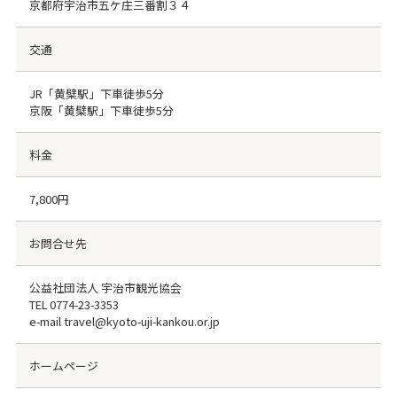
京都府宇治市五ケ庄三番割３４
交通
JR「黄檗駅」下車徒歩5分
京阪「黄檗駅」下車徒歩5分
料金
7,800円
お問合せ先
公益社団法人 宇治市観光協会
TEL
0774-23-3353
e-mail travel@kyoto-uji-kankou.or.jp
ホームページ