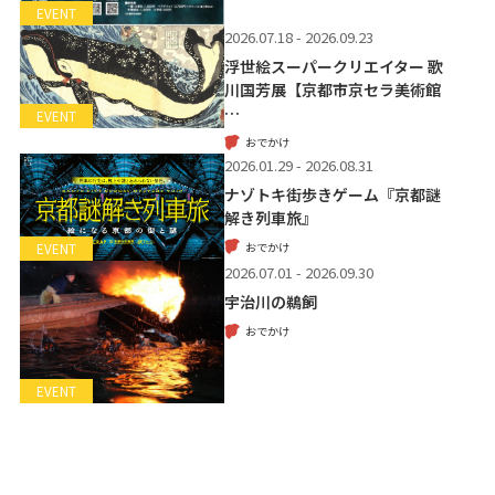
EVENT
2026.07.18 - 2026.09.23
浮世絵スーパークリエイター 歌
川国芳展【京都市京セラ美術館
…
EVENT
おでかけ
2026.01.29 - 2026.08.31
ナゾトキ街歩きゲーム『京都謎
解き列車旅』
おでかけ
EVENT
2026.07.01 - 2026.09.30
宇治川の鵜飼
おでかけ
EVENT