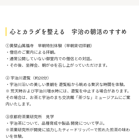
心とカラダを整える 宇治の朝活のすすめ
①黄檗山萬福寺 早朝特別体験（早朝貸切拝観）
・僧侶のご案内による拝観。
・通常公開していない御堂内での僧侶との対話。
・その後、坐禅会、朝がゆを召し上がっていただけます。
② 宇治川遊覧（約20分）
・宇治川沿いの美しい景観を 遊覧船から眺める贅沢な時間を体験。
※ 荒天時および宇治川増水時には、遊覧を中止する場合があります。
その場合は、お茶と宇治のまち交流館「茶づな」ミュージアムにご案
内いたします。
③京都府茶業研究所 見学
・宇治茶について、品種育成や製品 開発について学ぶ。
※茶業研究所が開発に協力したティードリッパーで煎れた煎茶の味わ
いを体験。