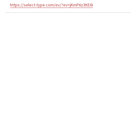
https://select-type.com/ev/?ev=jKmP6z3KE6I