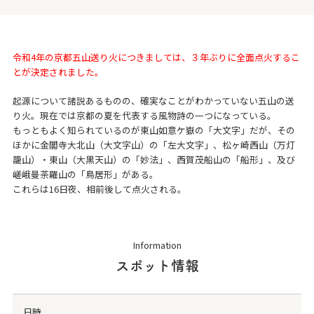
令和4年の京都五山送り火につきましては、３年ぶりに全面点火するこ
とが決定されました。
起源について諸説あるものの、確実なことがわかっていない五山の送
り火。現在では京都の夏を代表する風物詩の一つになっている。
もっともよく知られているのが東山如意ケ嶽の「大文字」だが、その
ほかに金閣寺大北山（大文字山）の「左大文字」、松ヶ崎西山（万灯
籠山）・東山（大黒天山）の「妙法」、西賀茂船山の「船形」、及び
嵯峨曼荼羅山の「鳥居形」がある。
これらは16日夜、相前後して点火される。
Information
スポット情報
日時