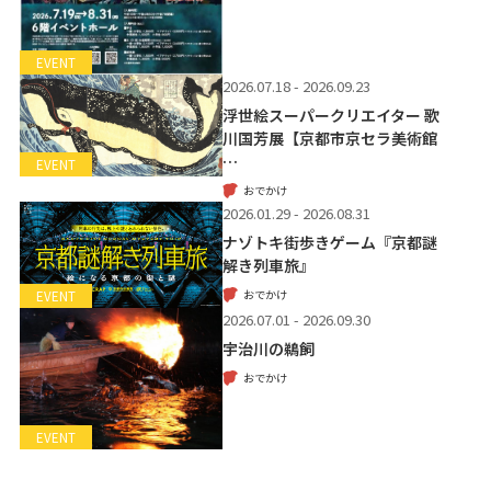
EVENT
2026.07.18 - 2026.09.23
浮世絵スーパークリエイター 歌
川国芳展【京都市京セラ美術館
…
EVENT
おでかけ
2026.01.29 - 2026.08.31
ナゾトキ街歩きゲーム『京都謎
解き列車旅』
おでかけ
EVENT
2026.07.01 - 2026.09.30
宇治川の鵜飼
おでかけ
EVENT