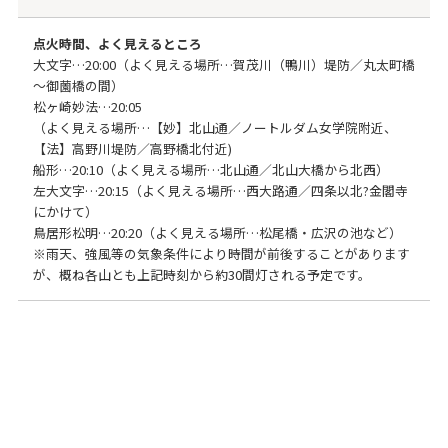
点火時間、よく見えるところ
大文字…20:00（よく見える場所…賀茂川（鴨川）堤防／丸太町橋
～御薗橋の間）
松ヶ崎妙法…20:05
（よく見える場所…【妙】北山通／ノートルダム女学院附近、
【法】高野川堤防／高野橋北付近)
船形…20:10（よく見える場所…北山通／北山大橋から北西）
左大文字…20:15（よく見える場所…西大路通／四条以北?金閣寺
にかけて）
鳥居形松明…20:20（よく見える場所…松尾橋・広沢の池など）
※雨天、強風等の気象条件により時間が前後することがあります
が、概ね各山とも上記時刻から約30間灯される予定です。