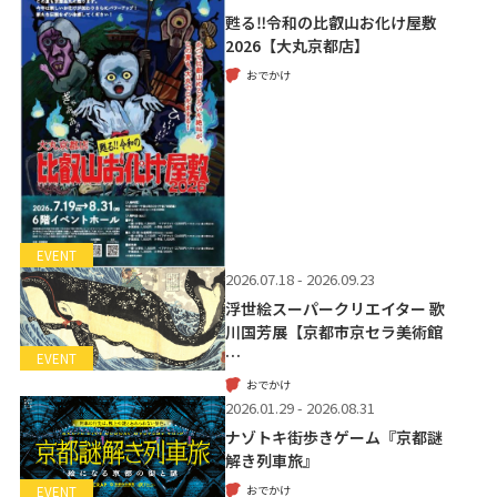
甦る‼令和の比叡山お化け屋敷
2026【大丸京都店】
おでかけ
EVENT
2026.07.18 - 2026.09.23
浮世絵スーパークリエイター 歌
川国芳展【京都市京セラ美術館
…
EVENT
おでかけ
2026.01.29 - 2026.08.31
ナゾトキ街歩きゲーム『京都謎
解き列車旅』
おでかけ
EVENT