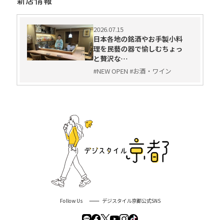
新店情報
2026.07.15
日本各地の銘酒やお手製小料
理を民藝の器で愉しむちょっ
と贅沢な…
#NEW OPEN #お酒・ワイン
Follow Us
デジスタイル京都公式SNS