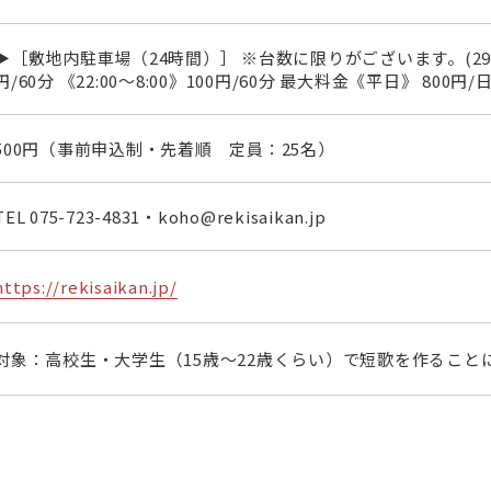
▶［敷地内駐車場（24時間）］ ※台数に限りがございます。(29台) 
円/60分 《22:00～8:00》100円/60分 最大料金《平日》 800円/日
500円（事前申込制・先着順 定員：25名）
TEL
075-723-4831
・koho@rekisaikan.jp
https://rekisaikan.jp/
対象：高校生・大学生（15歳～22歳くらい）で短歌を作ること