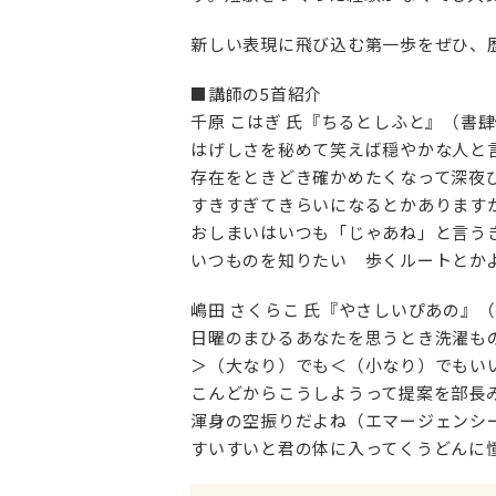
新しい表現に飛び込む第一歩をぜひ、
■講師の5首紹介
千原 こはぎ 氏『ちるとしふと』（書
はげしさを秘めて笑えば穏やかな人と
存在をときどき確かめたくなって深夜
すきすぎてきらいになるとかあります
おしまいはいつも「じゃあね」と言う
いつものを知りたい 歩くルートとか
嶋田 さくらこ 氏『やさしいぴあの』
日曜のまひるあなたを思うとき洗濯も
＞（大なり）でも＜（小なり）でもい
こんどからこうしようって提案を部長
渾身の空振りだよね（エマージェンシ
すいすいと君の体に入ってくうどんに