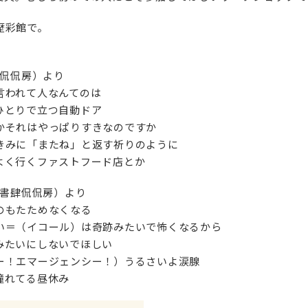
歴彩館で。
肆侃侃房）より
言われて人なんてのは
ひとりで立つ自動ドア
かそれはやっぱりすきなのですか
きみに「またね」と返す祈りのように
よく行くファストフード店とか
（書肆侃侃房）より
のもたためなくなる
い＝（イコール）は奇跡みたいで怖くなるから
みたいにしないでほしい
ー！エマージェンシー！）うるさいよ涙腺
憧れてる昼休み