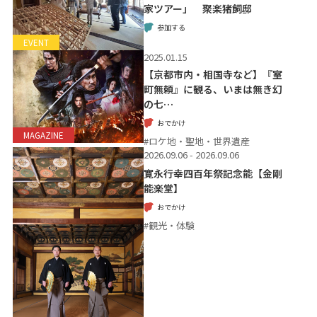
家ツアー」 聚楽猪飼邸
参加する
EVENT
2025.01.15
【京都市内・相国寺など】『室
町無頼』に観る、いまは無き幻
の七…
おでかけ
MAGAZINE
#ロケ地・聖地・世界遺産
2026.09.06 - 2026.09.06
寛永行幸四百年祭記念能【金剛
能楽堂】
おでかけ
#観光・体験