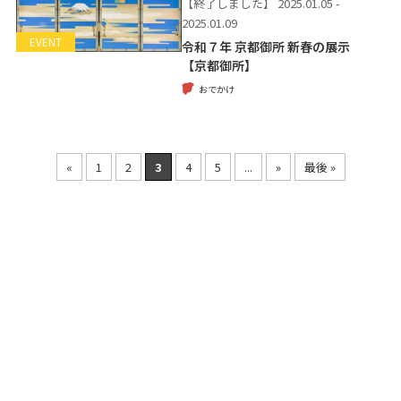
【終了しました】
2025.01.05 -
2025.01.09
EVENT
令和７年 京都御所 新春の展示
【京都御所】
おでかけ
«
1
2
3
4
5
...
»
最後 »