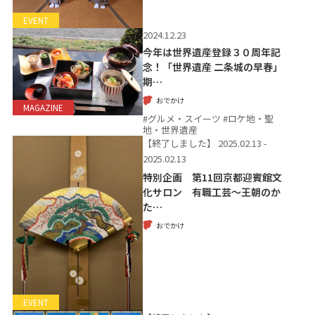
EVENT
2024.12.23
今年は世界遺産登録３０周年記
念！「世界遺産 二条城の早春」
期…
おでかけ
MAGAZINE
#グルメ・スイーツ #ロケ地・聖
地・世界遺産
【終了しました】
2025.02.13 -
2025.02.13
特別企画 第11回京都迎賓館文
化サロン 有職工芸～王朝のか
た…
おでかけ
EVENT