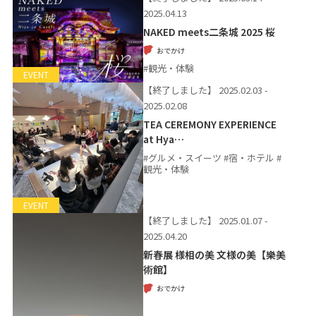
2025.04.13
NAKED meets二条城 2025 桜
おでかけ
#観光・体験
EVENT
【終了しました】
2025.02.03 -
2025.02.08
TEA CEREMONY EXPERIENCE
at Hya…
#グルメ・スイーツ #宿・ホテル #
観光・体験
EVENT
【終了しました】
2025.01.07 -
2025.04.20
新春展 様相の美 文様の美【樂美
術館】
おでかけ