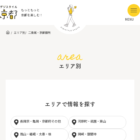
もっともっと
京都を楽しむ！
MENU
エリア別
二条城・京都御所
area
エリア別
エリアで情報を探す
長岡京・亀岡・京都府その他
河原町・祇園・東山
嵐山・嵯峨・太秦・桂
岡崎・銀閣寺