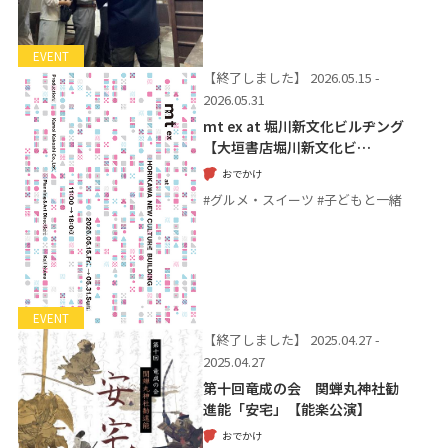
EVENT
【終了しました】
2026.05.15 -
2026.05.31
mt ex at 堀川新文化ビルヂング
【大垣書店堀川新文化ビ…
おでかけ
#グルメ・スイーツ #子どもと一緒
EVENT
【終了しました】
2025.04.27 -
2025.04.27
第十回竜成の会 関蝉丸神社勧
進能「安宅」【能楽公演】
おでかけ