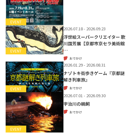
EVENT
2026.07.18 - 2026.09.23
浮世絵スーパークリエイター 歌
川国芳展【京都市京セラ美術館
…
EVENT
おでかけ
2026.01.29 - 2026.08.31
ナゾトキ街歩きゲーム『京都謎
解き列車旅』
おでかけ
EVENT
2026.07.01 - 2026.09.30
宇治川の鵜飼
おでかけ
EVENT