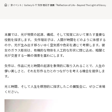
京イベント
Gallery G-77 矢作 理彩子 個展「Reflection of Life – Beyond The Light of Glass」
本展では、光が物質の起源、構成、そして知覚において果たす重要な
役割を探求します。 矢作理彩子は、人間が時間をどのように体感する
のか、光が生み出す移ろいゆく空気感や色彩を通じて考察します。彼
女のガラス彫刻は、有機的な物体を人工的な形状に閉じ込め、暗闇と
光が交差する一瞬の情景を露わにします。
矢作は、作品に光と時間の起源を象徴的に取り入れることで、人生の
儚い美しさと、それを形作る力とのつながりを考える機会を提供しま
す。
光と時間、そして人生を瞑想的に探求したこの展覧会に、ぜひご来場
ください。