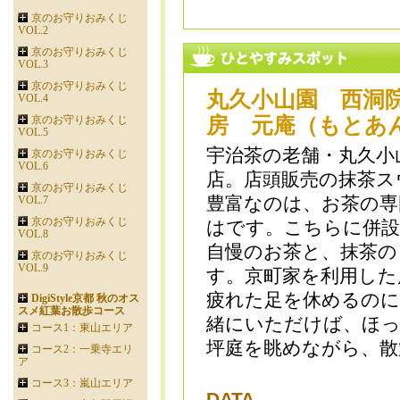
京のお守りおみくじ
VOL.2
京のお守りおみくじ
VOL.3
京のお守りおみくじ
丸久小山園 西洞
VOL.4
京のお守りおみくじ
房 元庵（もとあ
VOL.5
宇治茶の老舗・丸久小
京のお守りおみくじ
VOL.6
店。店頭販売の抹茶ス
京のお守りおみくじ
豊富なのは、お茶の専
VOL.7
京のお守りおみくじ
はです。こちらに併設
VOL.8
自慢のお茶と、抹茶の
京のお守りおみくじ
VOL.9
す。京町家を利用した
疲れた足を休めるのに
DigiStyle京都 秋のオス
スメ紅葉お散歩コース
緒にいただけば、ほ
コース1：東山エリア
坪庭を眺めながら、散
コース2：一乗寺エリ
ア
コース3：嵐山エリア
DATA