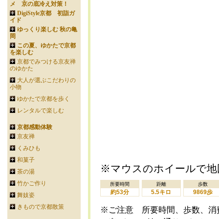
メ 京の底冷え対策！
DigiStyle京都 初詣ガ
イド
ゆっくり楽しむ 秋の亀
岡
この夏、ゆかたで京都
を楽しむ
京都でみつける京友禅
のゆかた
大人が選ぶこだわりの
小物
ゆかたで京都を歩く
レンタルで楽しむ
京都感動体験
京友禅
くみひも
和菓子
※マウスのホイールで地
茶の湯
竹かご作り
所要時間
距離
歩数
約53分
5.5キロ
9869歩
舞妓姿
きもので京都散策
※ご注意 所要時間、歩数、消