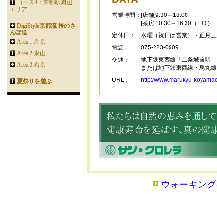
コース4：京都駅周辺
エリア
営業時間：
[店舗]9:30～18:00
[茶房]10:30～16:30（L.O.)
DigiStyle京都流 桜のさ
んぽ道
定休日：
水曜（祝日は営業）・正月三
Area.1:左京
電話：
075-223-0909
Area.2:東山
交通：
地下鉄東西線「二条城前駅」
Area.3:右京
または地下鉄東西線・烏丸線
URL：
http://www.marukyu-koyamae
夏祭りを遊ぶ
ウォーキング