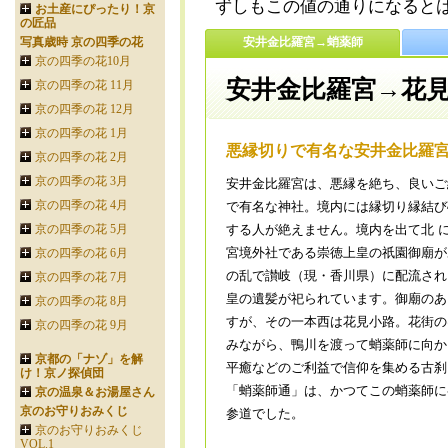
ずしもこの値の通りになると
お土産にぴったり！京
の匠品
写真歳時 京の四季の花
安井金比羅宮→蛸薬師
京の四季の花10月
安井金比羅宮→花
京の四季の花 11月
京の四季の花 12月
京の四季の花 1月
悪縁切りで有名な安井金比羅
京の四季の花 2月
京の四季の花 3月
安井金比羅宮は、悪縁を絶ち、良いご
京の四季の花 4月
で有名な神社。境内には縁切り縁結び
京の四季の花 5月
する人が絶えません。境内を出て北 
宮境外社である崇徳上皇の祇園御廟が
京の四季の花 6月
の乱で讃岐（現・香川県）に配流され
京の四季の花 7月
皇の遺髪が祀られています。御廟のあ
京の四季の花 8月
すが、その一本西は花見小路。花街の
京の四季の花 9月
みながら、鴨川を渡って蛸薬師に向か
京都の「ナゾ」を解
平癒などのご利益で信仰を集める古刹
け！京ノ探偵団
「蛸薬師通」は、かつてこの蛸薬師に
京の温泉＆お湯屋さん
京のお守りおみくじ
参道でした。
京のお守りおみくじ
VOL.1