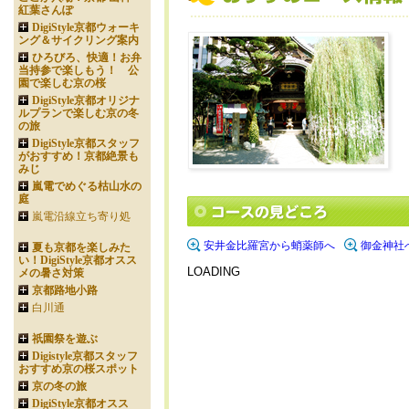
紅葉さんぽ
DigiStyle京都ウォーキ
ング＆サイクリング案内
ひろびろ、快適！お弁
当持参で楽しもう！ 公
園で楽しむ京の桜
DigiStyle京都オリジナ
ルプランで楽しむ京の冬
の旅
DigiStyle京都スタッフ
がおすすめ！京都絶景も
みじ
嵐電でめぐる枯山水の
庭
嵐電沿線立ち寄り処
安井金比羅宮から蛸薬師へ
御金神社
夏も京都を楽しみた
い！DigiStyle京都オスス
LOADING
メの暑さ対策
京都路地小路
白川通
祇園祭を遊ぶ
Digistyle京都スタッフ
おすすめ京の桜スポット
京の冬の旅
DigiStyle京都オスス