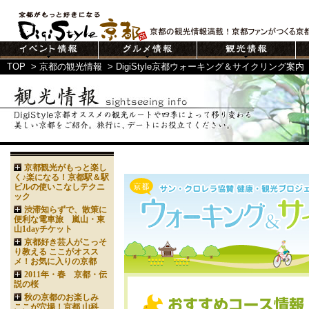
TOP
>
京都の観光情報
>
DigiStyle京都ウォーキング＆サイクリング案内
京都観光がもっと楽し
く♪楽になる！京都駅＆駅
ビルの使いこなしテクニ
ック
渋滞知らずで、散策に
便利な電車旅 嵐山・東
山1dayチケット
京都好き芸人がこっそ
り教える ここがオスス
メ！お気に入りの京都
2011年・春 京都・伝
説の桜
秋の京都のお楽しみ
ここが穴場！京都 山科