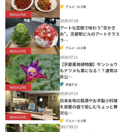
グルメ・お土産
MAGAZINE
2026.07.08
アートな空間で味わう“京かき
氷”。京都駅ビルのアートテラス
ラ…
グルメ・お土産
MAGAZINE
2026.07.11
【京都薬用植物園】サンショウ
もナツメも薬になる！？通常は
非公…
参加する
MAGAZINE
2026.07.15
日本各地の銘酒やお手製小料理
を民藝の器で愉しむちょっと贅
沢な…
MAGAZINE
グルメ・お土産
2017.09.13