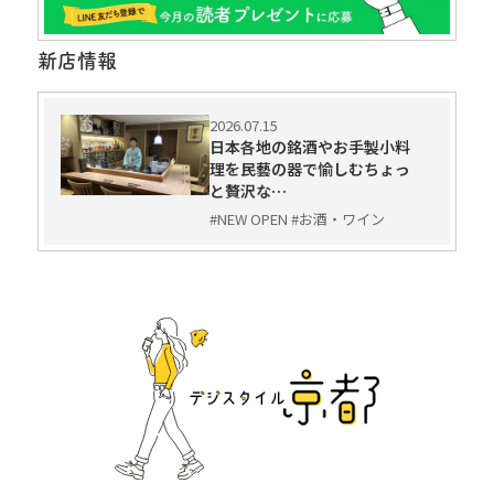
新店情報
2026.07.15
日本各地の銘酒やお手製小料
理を民藝の器で愉しむちょっ
と贅沢な…
#NEW OPEN #お酒・ワイン