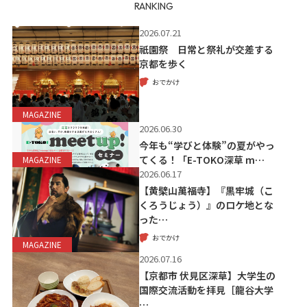
RANKING
2026.07.21
祇園祭 日常と祭礼が交差する
京都を歩く
おでかけ
MAGAZINE
2026.06.30
今年も“学びと体験”の夏がやっ
てくる！「E-TOKO深草 m…
MAGAZINE
2026.06.17
【黄檗山萬福寺】『黒牢城（こ
くろうじょう）』のロケ地とな
った…
おでかけ
MAGAZINE
2026.07.16
【京都市 伏見区深草】大学生の
国際交流活動を拝見［龍谷大学
…