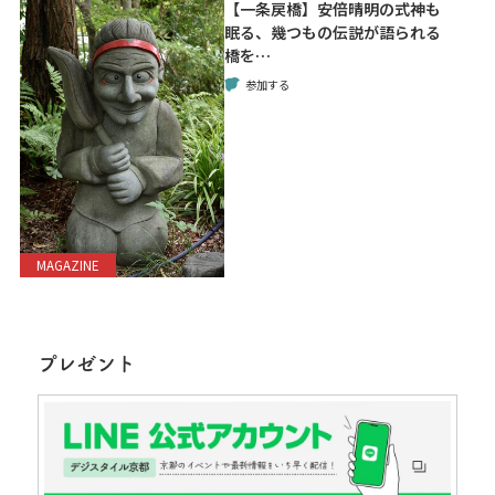
【一条戻橋】安倍晴明の式神も
眠る、幾つもの伝説が語られる
橋を…
参加する
MAGAZINE
プレゼント