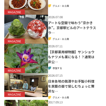
グルメ・お土産
MAGAZINE
2026.07.08
アートな空間で味わう“京かき
氷”。京都駅ビルのアートテラス
ラ…
グルメ・お土産
MAGAZINE
2026.07.11
【京都薬用植物園】サンショウ
もナツメも薬になる！？通常は
非公…
参加する
MAGAZINE
2026.07.15
日本各地の銘酒やお手製小料理
を民藝の器で愉しむちょっと贅
沢な…
MAGAZINE
グルメ・お土産
2017.09.13