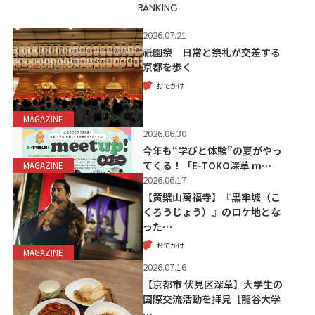
RANKING
2026.07.21
祇園祭 日常と祭礼が交差する
京都を歩く
おでかけ
MAGAZINE
2026.06.30
今年も“学びと体験”の夏がやっ
てくる！「E-TOKO深草 m…
MAGAZINE
2026.06.17
【黄檗山萬福寺】『黒牢城（こ
くろうじょう）』のロケ地とな
った…
おでかけ
MAGAZINE
2026.07.16
【京都市 伏見区深草】大学生の
国際交流活動を拝見［龍谷大学
…