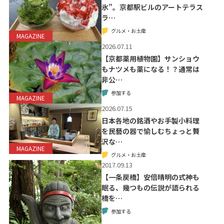
氷”。京都駅ビルのアートテラス
ラ…
グルメ・お土産
MAGAZINE
2026.07.11
【京都薬用植物園】サンショウ
もナツメも薬になる！？通常は
非公…
参加する
MAGAZINE
2026.07.15
日本各地の銘酒やお手製小料理
を民藝の器で愉しむちょっと贅
沢な…
MAGAZINE
グルメ・お土産
2017.09.13
【一条戻橋】安倍晴明の式神も
眠る、幾つもの伝説が語られる
橋を…
参加する