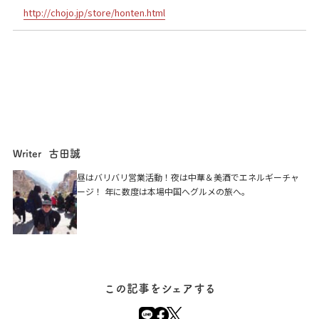
http://chojo.jp/store/honten.html
古田誠
Writer
龍門本店
昼はバリバリ営業活動！夜は中華＆美酒でエネルギーチャ
ージ！ 年に数度は本場中国へグルメの旅へ。
京都市東山区三条通東大路西入ル北側
この記事をシェアする