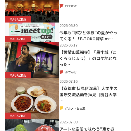
おでかけ
MAGAZINE
2026.06.30
今年も“学びと体験”の夏がやっ
てくる！「E-TOKO深草 m…
MAGAZINE
2026.06.17
【黄檗山萬福寺】『黒牢城（こ
くろうじょう）』のロケ地とな
った…
おでかけ
MAGAZINE
2026.07.16
【京都市 伏見区深草】大学生の
国際交流活動を拝見［龍谷大学
…
グルメ・お土産
MAGAZINE
2026.07.08
アートな空間で味わう“京かき