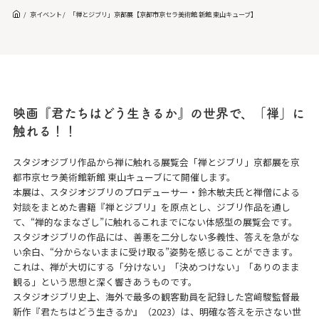
京イベント
「禅とジブリ」京都展【京都市京セラ美術館 新館 東山キューブ】
映画『君たちはどう生きるか』の世界で、「禅」に
触れる！！
スタジオジブリ作品から禅に触れる展覧会「禅とジブリ」京都展を京
都市京セラ美術館新館 東山キューブにて開催します。
本展は、スタジオジブリのプロデューサー・鈴木敏夫氏と禅僧による
対談をまとめた書籍『禅とジブリ』を原点とし、ジブリ作品を通し
て、“禅的なまなざし”に触れるこれまでにない体感型の展覧会です。
スタジオジブリの作品には、善悪を二分しない多義性、答えを急がな
い余白、“分からないままに受け取る”姿勢を感じることができます。
これは、禅が大切にする「分けない」「決めつけない」「ありのまま
観る」という思想と深く響きあうものです。
スタジオジブリ史上、海外で最多の観客動員を記録した宮﨑駿監督最
新作『君たちはどう生きるか』（2023）は、明確な答えを示さない世