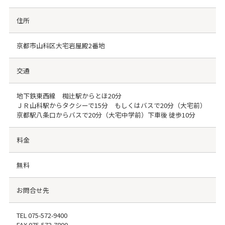
住所
京都市山科区大宅岩屋殿2番地
交通
地下鉄東西線 椥辻駅からとほ20分
ＪＲ山科駅からタクシーで15分 もしくはバスで20分（大宅前）
京都駅八条口からバスで20分（大宅中学前）下車後 徒歩10分
料金
無料
お問合せ先
TEL
075-572-9400
FAX
075-572-7800