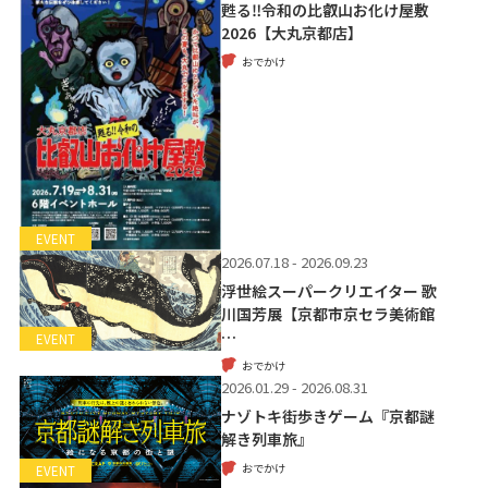
甦る‼令和の比叡山お化け屋敷
2026【大丸京都店】
おでかけ
EVENT
2026.07.18 - 2026.09.23
浮世絵スーパークリエイター 歌
川国芳展【京都市京セラ美術館
…
EVENT
おでかけ
2026.01.29 - 2026.08.31
ナゾトキ街歩きゲーム『京都謎
解き列車旅』
おでかけ
EVENT