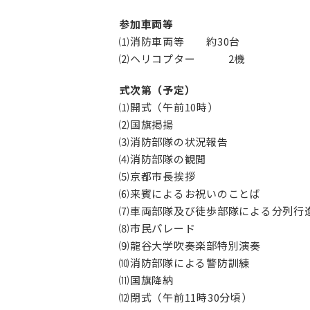
参加車両等
⑴消防車両等 約30台
⑵ヘリコプター 2機
式次第（予定）
⑴開式（午前10時）
⑵国旗掲揚
⑶消防部隊の状況報告
⑷消防部隊の観閲
⑸京都市長挨拶
⑹来賓によるお祝いのことば
⑺車両部隊及び徒歩部隊による分列行
⑻市民パレード
⑼龍谷大学吹奏楽部特別演奏
⑽消防部隊による警防訓練
⑾国旗降納
⑿閉式（午前11時30分頃）