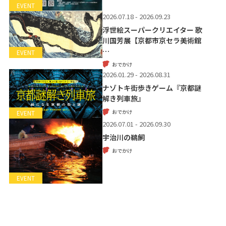
EVENT
2026.07.18 - 2026.09.23
浮世絵スーパークリエイター 歌
川国芳展【京都市京セラ美術館
…
EVENT
おでかけ
2026.01.29 - 2026.08.31
ナゾトキ街歩きゲーム『京都謎
解き列車旅』
おでかけ
EVENT
2026.07.01 - 2026.09.30
宇治川の鵜飼
おでかけ
EVENT