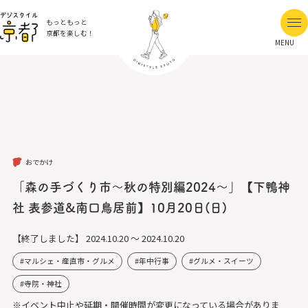
もっともっと
京都を楽しむ！
MENU
おでかけ
「森の手づくり市～秋の特別編2024～」【下鴨神
社 表参道&南口鳥居前】10月20日(日)
【終了しました】
2024.10.20 ～ 2024.10.20
マルシェ・産直市・グルメ
年中行事
グルメ・スイーツ
寺院・神社
※イベント中止や延期・開催時間が変更になっている場合がありま