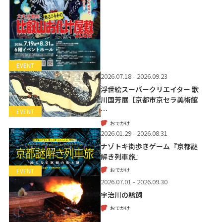
EVENT
2026.07.18 - 2026.09.23
浮世絵スーパークリエイター 歌
川国芳展【京都市京セラ美術館
…
EVENT
おでかけ
2026.01.29 - 2026.08.31
ナゾトキ街歩きゲーム『京都謎
解き列車旅』
おでかけ
EVENT
2026.07.01 - 2026.09.30
宇治川の鵜飼
おでかけ