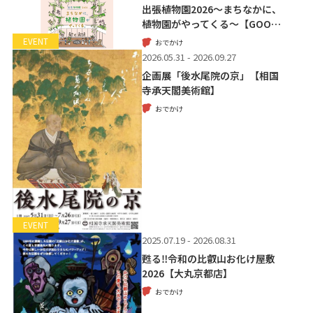
出張植物園2026～まちなかに、
植物園がやってくる～【GOO…
EVENT
おでかけ
2026.05.31 - 2026.09.27
企画展「後水尾院の京」【相国
寺承天閣美術館】
おでかけ
EVENT
2025.07.19 - 2026.08.31
甦る‼令和の比叡山お化け屋敷
2026【大丸京都店】
おでかけ