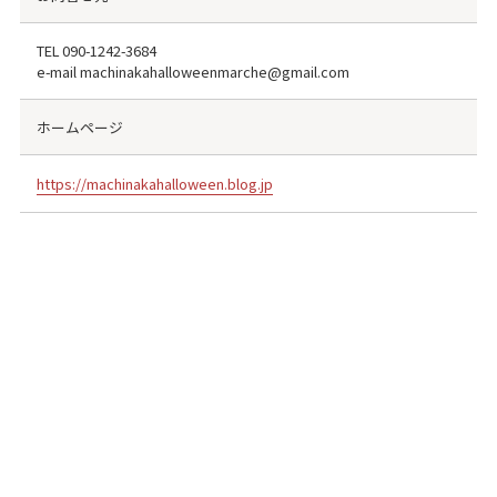
TEL
090-1242-3684
e-mail machinakahalloweenmarche@gmail.com
ホームページ
https://machinakahalloween.blog.jp