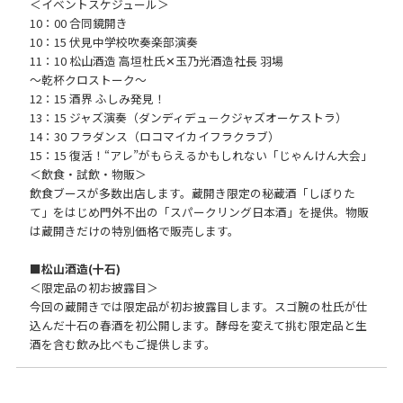
＜イベントスケジュール＞
10：00 合同鏡開き
10：15 伏見中学校吹奏楽部演奏
11：10 松山酒造 高垣杜氏✕玉乃光酒造社長 羽場
～乾杯クロストーク～
12：15 酒界 ふしみ発見！
13：15 ジャズ演奏（ダンディデュ－クジャズオーケストラ）
14：30 フラダンス（ロコマイカイフラクラブ）
15：15 復活！“アレ”がもらえるかもしれない「じゃんけん大会」
＜飲食・試飲・物販＞
飲食ブースが多数出店します。蔵開き限定の秘蔵酒「しぼりた
て」をはじめ門外不出の「スパークリング日本酒」を提供。物販
は蔵開きだけの特別価格で販売します。
■松山酒造(十石)
＜限定品の初お披露目＞
今回の蔵開きでは限定品が初お披露目します。スゴ腕の杜氏が仕
込んだ十石の春酒を初公開します。酵母を変えて挑む限定品と生
酒を含む飲み比べもご提供します。