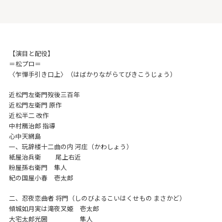
【演目と配役】
＝松プロ＝
〈乍憚手引き口上〉（はばかりながらてびきこうじょう）
近松門左衛門歿後三百年
近松門左衛門 原作
近松半二 改作
中村鴈治郎 指導
心中天網島
一、玩辞楼十二曲の内 河庄（かわしょう）
紙屋治兵衛 尾上右近
粉屋孫右衛門 隼人
紀の国屋小春 壱太郎
二、忍夜恋曲者 将門（しのびよるこいはくせもの まさかど）
傾城如月実は滝夜叉姫 壱太郎
大宅太郎光圀 隼人