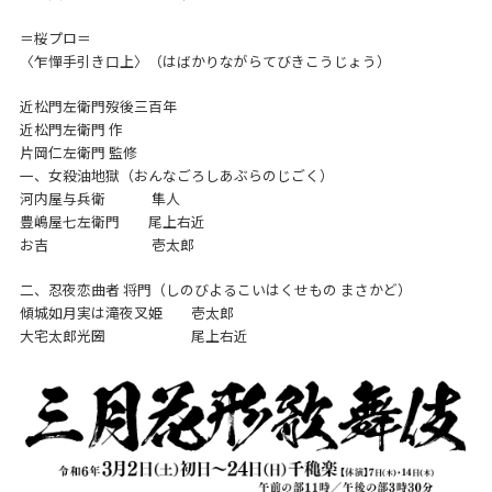
＝桜プロ＝
〈乍憚手引き口上〉（はばかりながらてびきこうじょう）
近松門左衛門歿後三百年
近松門左衛門 作
片岡仁左衛門 監修
一、女殺油地獄（おんなごろしあぶらのじごく）
河内屋与兵衛 隼人
豊嶋屋七左衛門 尾上右近
お吉 壱太郎
二、忍夜恋曲者 将門（しのびよるこいはくせもの まさかど）
傾城如月実は滝夜叉姫 壱太郎
大宅太郎光圀 尾上右近