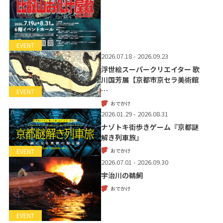
EVENT
2026.07.18 - 2026.09.23
浮世絵スーパークリエイター 歌
川国芳展【京都市京セラ美術館
…
EVENT
おでかけ
2026.01.29 - 2026.08.31
ナゾトキ街歩きゲーム『京都謎
解き列車旅』
おでかけ
EVENT
2026.07.01 - 2026.09.30
宇治川の鵜飼
おでかけ
EVENT