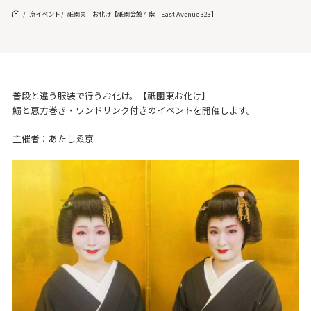
京イベント
祇園東 お化け【祇園会館４階 East Avenue 323】
普段と違う服装で行うお化け。【祇園東お化け】
鰯と恵方巻き・ワンドリンク付きのイベントを開催します。
主催者：あたしゑ京