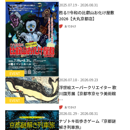
2025.07.19 - 2026.08.31
甦る‼令和の比叡山お化け屋敷
2026【大丸京都店】
おでかけ
EVENT
2026.07.18 - 2026.09.23
浮世絵スーパークリエイター 歌
川国芳展【京都市京セラ美術館
…
EVENT
おでかけ
2026.01.29 - 2026.08.31
ナゾトキ街歩きゲーム『京都謎
解き列車旅』