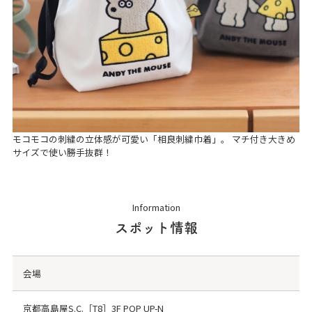
モコモコの刺繍の立体感が可愛い「相良刺繍巾着」。 マチ付き大きめ
サイズで使い勝手抜群！
Information
スポット情報
会場
京都高島屋S.C.［T8］3F POP UP-N