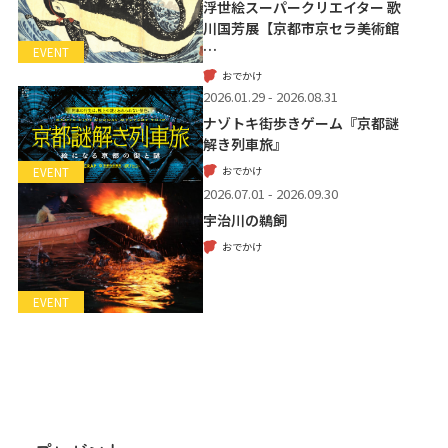
浮世絵スーパークリエイター 歌
川国芳展【京都市京セラ美術館
…
EVENT
おでかけ
2026.01.29 - 2026.08.31
ナゾトキ街歩きゲーム『京都謎
解き列車旅』
おでかけ
EVENT
2026.07.01 - 2026.09.30
宇治川の鵜飼
おでかけ
EVENT