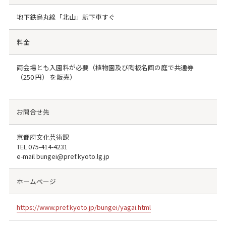
地下鉄烏丸線「北山」駅下車すぐ
料金
両会場とも入園料が必要（植物園及び陶板名画の庭で共通券
（250 円） を販売）
お問合せ先
京都府文化芸術課
TEL
075-414-4231
e-mail bungei@pref.kyoto.lg.jp
ホームページ
https://www.pref.kyoto.jp/bungei/yagai.html