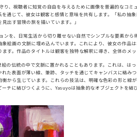
チを守り、視聴者に知覚の自由を与えるために画像を普遍的なコ
系を通じて、彼女は観客と感情と意味を共有します。「私の抽象
を見出す冒険の旅を描いています。」
ーションを、日常生活から切り離せない自然でシンプルな要素から
抽象絵画の文脈に埋め込んでいます。これにより、彼女の作品は
ります。作品のタイトルは観客を独特な解釈に導き、全体のメッ
世絵の伝統の中で文脈に置かれることもあります。これは、はっ
かれた表面が薄い線、筆跡、タッチを通じてキャンバスに絡みつ
均衡から生じています。これらの技法は、明確な色彩の形と線が
ーチに結びつくように、Yasuyoは抽象的なオブジェクトを結