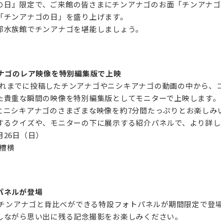
ナゴの日』限定で、ご来館の皆さまにチンアナゴのお面「チンアナ
チンアナゴの日」を盛り上げます。‌
水族館でチンアナゴを堪能しましょう。‌
アナゴのレア映像を特別編集版で上映
）でこれまでに投稿したチンアナゴやニシキアナゴの動画の中から
た貴重な瞬間の映像を特別編集版としてモニターで上映します。
とニシキアナゴのさまざまな映像を約7分間たっぷりとお楽しみ
するクイズや、モニターの下に展示する紹介パネルで、より詳し
26日（日）‌
槽横‌
パネルが登場
、チンアナゴと背比べができる特設フォトパネルが期間限定で登場
しながら思い出に残る記念撮影をお楽しみください。‌