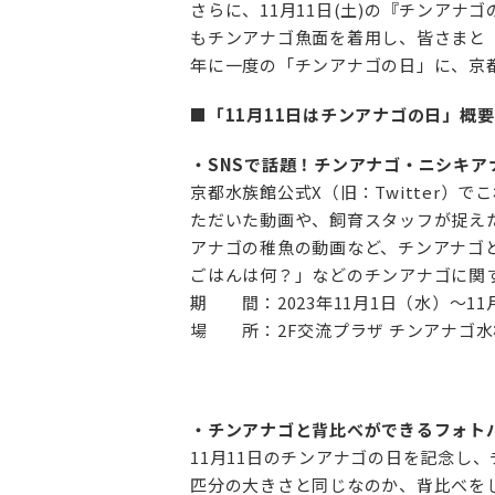
さらに、11月11日(土)の『チンア
もチンアナゴ魚面を着用し、皆さまと「
年に一度の「チンアナゴの日」に、京都
■「11月11日はチンアナゴの日」概要
・
SNSで話題！チンアナゴ・ニシキ
京都水族館公式X（旧：Twitter
ただいた動画や、飼育スタッフが捉え
アナゴの稚魚の動画など、チンアナゴ
ごはんは何？」などのチンアナゴに関
期 間：2023年11月1日（水）～11月
場 所：2F交流プラザ チンアナゴ水
・チンアナゴと背比べができるフォト
11月11日のチンアナゴの日を記念し
匹分の大きさと同じなのか、背比べを