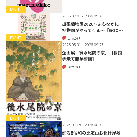
EVENT
2026.07.01 - 2026.09.30
出張植物園2026～まちなかに、
植物園がやってくる～【GOO…
EVENT
おでかけ
2026.05.31 - 2026.09.27
企画展「後水尾院の京」【相国
寺承天閣美術館】
おでかけ
EVENT
2025.07.19 - 2026.08.31
甦る‼令和の比叡山お化け屋敷