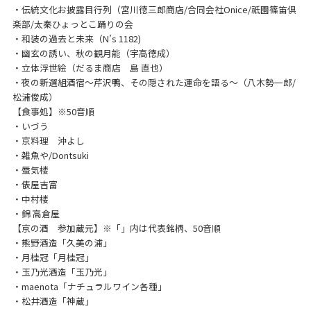
・伝統文化お披露目行列（宮川徳三郎商店/合同会社Onice/祇園篠笛倶
楽部/太秦ひょっとこ踊りの会
・和装の過去と未来（N’s 1182)
・幽玄の誘い、秋の観月能（宇高徳成）
・立体浮世絵（だるま商店 島 直也）
・夜の新選組酒宿～芹沢鴨、その隠された運命を語る～（八木勢一郎/
松浦俊成）
【食事処】※50音順
・いづう
・京料理 沖よし
・雑魚や/Dontsuki
・蜃気楼
・俵屋吉富
・中村楼
・錦 高倉屋
【京の酒 参加蔵元】※「」内は代表銘柄、50音順
・熊野酒造「久美の浦」
・月桂冠「月桂冠」
・玉乃光酒造「玉乃光」
・maenota「ナチュラルワイン各種」
・松井酒造「神蔵」