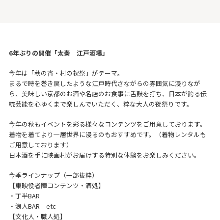
6年ぶりの開催「太秦 江戸酒場」
今年は「秋の宵・村の祝祭」がテーマ。
まるで時を巻き戻したような江戸時代さながらの雰囲気に浸りなが
ら、美味しい京都のお酒や名店のお食事に舌鼓を打ち、日本が誇る伝
統芸能を心ゆくまで楽しんでいただく、粋な大人の夜祭りです。
今年の秋もイベントを彩る様々なコンテンツをご用意しております。
着物を着てより一層世界に浸るのもおすすめです。（着物レンタルも
ご用意しております）
日本酒を手に映画村がお届けする特別な体験をお楽しみください。
今季ラインナップ（一部抜粋）
【東映役者陣コンテンツ・酒処】
・丁半BAR
・浪人BAR etc
【文化人・職人処】