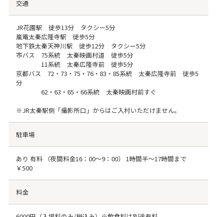
交通
JR花園駅 徒歩13分 タクシー5分
嵐電太秦広隆寺駅 徒歩5分
地下鉄太秦天神川駅 徒歩12分 タクシー5分
市バス 75系統 太秦映画村道 徒歩5分
11系統 太秦広隆寺前 徒歩5分
京都バス 72・73・75・76・83・85系統 太秦広隆寺前 徒歩5
分
62・63・65・66系統 太秦映画村前すぐ
※JR太秦駅側「撮影所口」からはご入村いただけません。
駐車場
あり 有料 （夜間料金16：00～9：00） 1時間半～17時間まで
￥500
料金
6000円（入場料のみ/税込み）※飲食料は別途有料