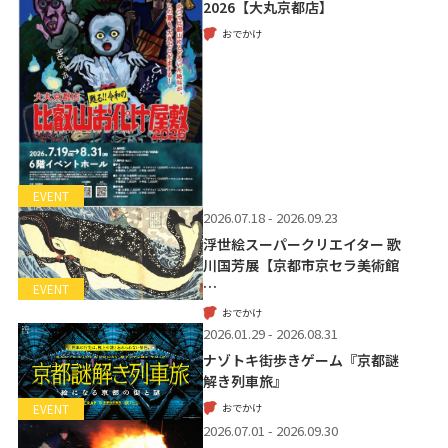
2026【大丸京都店】
おでかけ
EVENT
2026.07.18 - 2026.09.23
浮世絵スーパークリエイター 歌
川国芳展【京都市京セラ美術館
…
EVENT
おでかけ
2026.01.29 - 2026.08.31
ナゾトキ街歩きゲーム『京都謎
解き列車旅』
おでかけ
EVENT
2026.07.01 - 2026.09.30