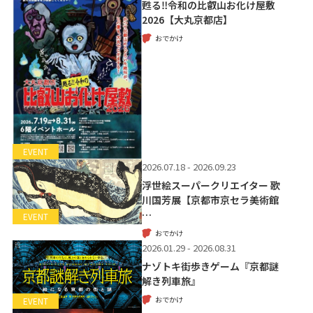
甦る‼令和の比叡山お化け屋敷
2026【大丸京都店】
おでかけ
EVENT
2026.07.18 - 2026.09.23
浮世絵スーパークリエイター 歌
川国芳展【京都市京セラ美術館
…
EVENT
おでかけ
2026.01.29 - 2026.08.31
ナゾトキ街歩きゲーム『京都謎
解き列車旅』
おでかけ
EVENT