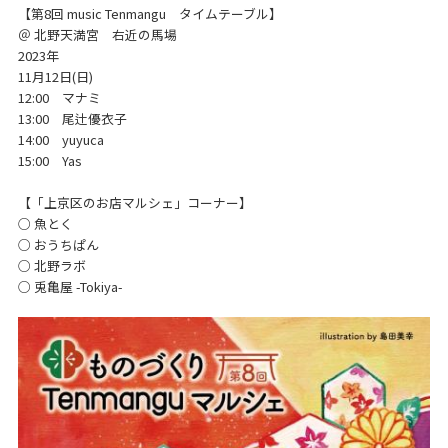
【第8回 music Tenmangu タイムテーブル】
＠ 北野天満宮 右近の馬場
2023年
11月12日(日)
12:00 マナミ
13:00 尾辻優衣子
14:00 yuyuca
15:00 Yas
【「上京区のお店マルシェ」コーナー】
○ 魚とく
○ おうちぱん
○ 北野ラボ
○ 兎亀屋 -Tokiya-