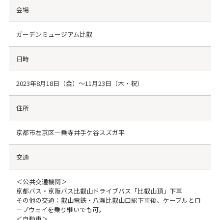
会場
ガーデンミュージアム比叡
日時
2023年8月18日（金）～11月23日（木・祝）
住所
京都市左京区一乗寺井手ケ谷スズガ平
交通
＜公共交通機関＞
京都バス・京阪バス比叡山ドライブバス「比叡山頂」下車
その他の交通：叡山電鉄・八瀬比叡山口駅下車後、ケーブルとロ
ープウェイを乗り継いでも可。
＜自動車＞