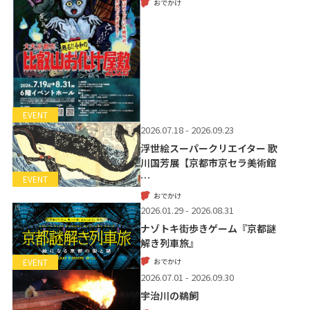
おでかけ
EVENT
2026.07.18 - 2026.09.23
浮世絵スーパークリエイター 歌
川国芳展【京都市京セラ美術館
…
EVENT
おでかけ
2026.01.29 - 2026.08.31
ナゾトキ街歩きゲーム『京都謎
解き列車旅』
おでかけ
EVENT
2026.07.01 - 2026.09.30
宇治川の鵜飼