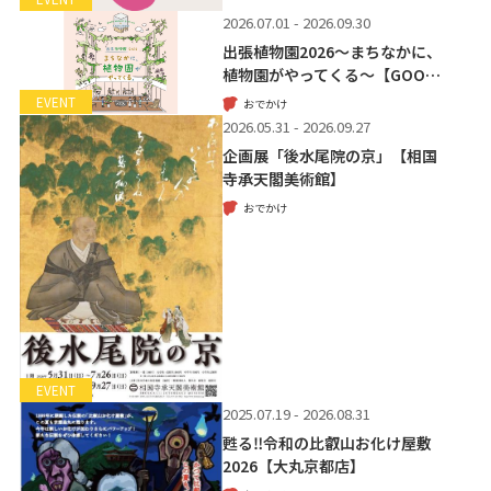
2026.07.01 - 2026.09.30
出張植物園2026～まちなかに、
植物園がやってくる～【GOO…
EVENT
おでかけ
2026.05.31 - 2026.09.27
企画展「後水尾院の京」【相国
寺承天閣美術館】
おでかけ
EVENT
2025.07.19 - 2026.08.31
甦る‼令和の比叡山お化け屋敷
2026【大丸京都店】