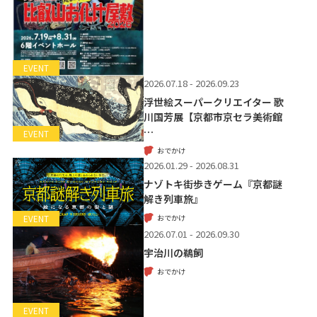
EVENT
2026.07.18 - 2026.09.23
浮世絵スーパークリエイター 歌
川国芳展【京都市京セラ美術館
…
EVENT
おでかけ
2026.01.29 - 2026.08.31
ナゾトキ街歩きゲーム『京都謎
解き列車旅』
おでかけ
EVENT
2026.07.01 - 2026.09.30
宇治川の鵜飼
おでかけ
EVENT