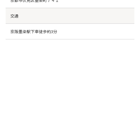
京都市伏見区墨染町７４１
交通
京阪墨染駅下車徒歩約3分