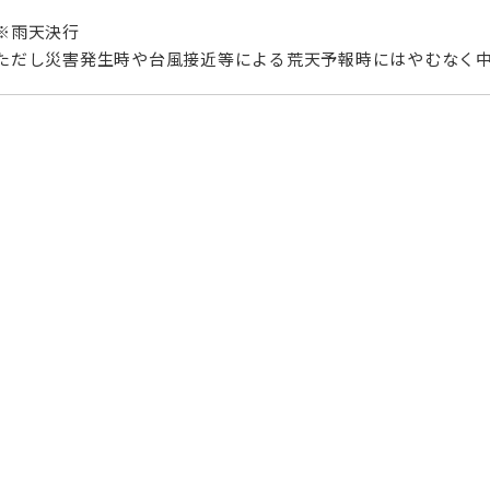
※雨天決行
ただし災害発生時や台風接近等による荒天予報時にはやむなく