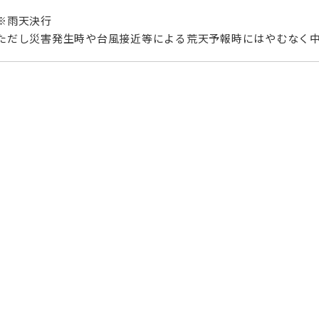
※雨天決行
ただし災害発生時や台風接近等による荒天予報時にはやむなく