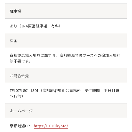
駐車場
あり（JRA直営駐車場 有料）
料金
京都競馬場入場券に準ずる。京都銭湯特設ブースへの追加入場料
は不要です。
お問合せ先
TEL
075-801-1301
（京都府浴場組合事務所 受付時間 平日11時
～17時）
ホームページ
京都銭湯HP
https://1010.kyoto/