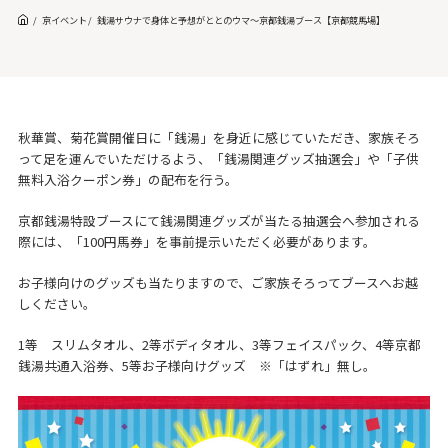
京イベント
銭湯サウナで身体と予想がととのウマ～京都銭湯ブース【京都競馬場】
秋華賞、菊花賞開催日に「銭湯」を身近に感じていただき、家族そろ
って足を運んでいただけるよう、「銭湯関連グッズ抽選会」や「子供
無料入浴クーポン券」の配布を行う。
京都銭湯特設ブースにて銭湯関連グッズが当たる抽選会へ参加される
際には、「100円馬券」を事前提示いただく必要があります。
お子様向けのグッズも当たりますので、ご家族そろってブースへお越
しください。
1等 スリムタオル、2等ボディタオル、3等フェイスパック、4等京都
銭湯共通入浴券、5等お子様向けグッズ ※「はずれ」無し。