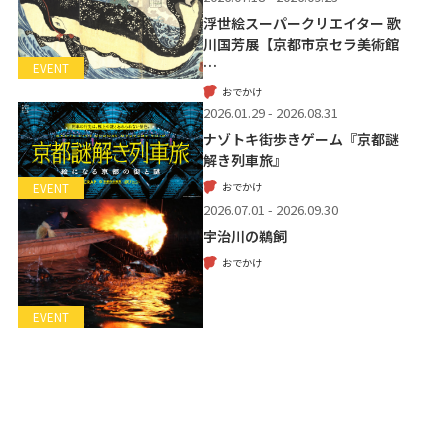
浮世絵スーパークリエイター 歌
川国芳展【京都市京セラ美術館
…
EVENT
おでかけ
2026.01.29 - 2026.08.31
ナゾトキ街歩きゲーム『京都謎
解き列車旅』
おでかけ
EVENT
2026.07.01 - 2026.09.30
宇治川の鵜飼
おでかけ
EVENT