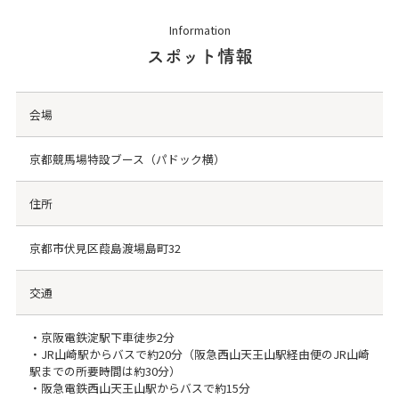
Information
スポット情報
会場
京都競馬場特設ブース（パドック横）
住所
京都市伏見区葭島渡場島町32
交通
・京阪電鉄淀駅下車徒歩2分
・JR山崎駅からバスで約20分（阪急西山天王山駅経由便のJR山崎
駅までの所要時間は約30分）
・阪急電鉄西山天王山駅からバスで約15分