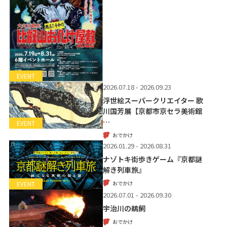
EVENT
2026.07.18 - 2026.09.23
浮世絵スーパークリエイター 歌
川国芳展【京都市京セラ美術館
…
EVENT
おでかけ
2026.01.29 - 2026.08.31
ナゾトキ街歩きゲーム『京都謎
解き列車旅』
おでかけ
EVENT
2026.07.01 - 2026.09.30
宇治川の鵜飼
おでかけ