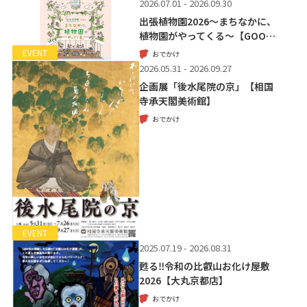
2026.07.01 - 2026.09.30
出張植物園2026～まちなかに、
植物園がやってくる～【GOO…
EVENT
おでかけ
2026.05.31 - 2026.09.27
企画展「後水尾院の京」【相国
寺承天閣美術館】
おでかけ
EVENT
2025.07.19 - 2026.08.31
甦る‼令和の比叡山お化け屋敷
2026【大丸京都店】
おでかけ