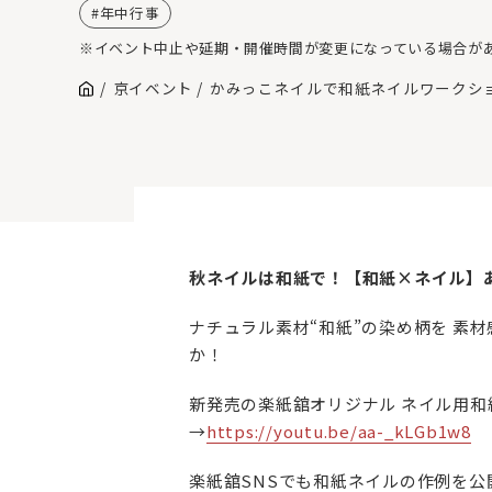
年中行事
※イベント中止や延期・開催時間が変更になっている場合が
京イベント
かみっこネイルで和紙ネイルワークシ
秋ネイルは和紙で！【和紙×ネイル】
ナチュラル素材“和紙”の染め柄を 素
か！
新発売の楽紙舘オリジナル ネイル用和
→
https://youtu.be/aa-_kLGb1w8
楽紙舘SNSでも和紙ネイルの作例を公