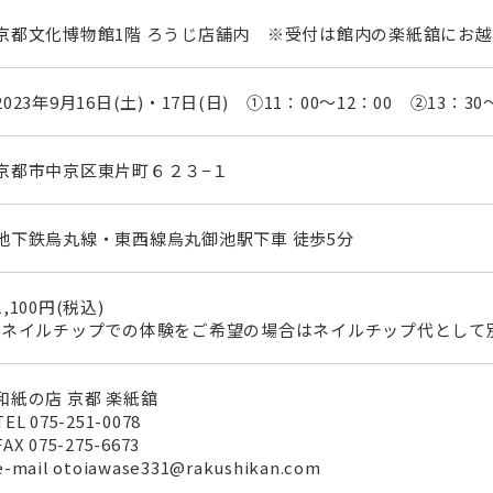
京都文化博物館1階 ろうじ店舗内 ※受付は館内の楽紙舘にお
2023年9月16日(土)・17日(日) ①11：00～12：00 ②13：30
京都市中京区東片町６２３−１
地下鉄烏丸線・東西線烏丸御池駅下車 徒歩5分
1,100円(税込)
(ネイルチップでの体験をご希望の場合はネイルチップ代として別途
和紙の店 京都 楽紙舘
TEL
075-251-0078
FAX
075-275-6673
e-mail otoiawase331@rakushikan.com