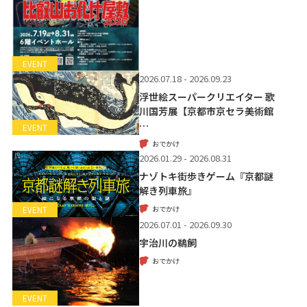
EVENT
2026.07.18 - 2026.09.23
浮世絵スーパークリエイター 歌
川国芳展【京都市京セラ美術館
…
EVENT
おでかけ
2026.01.29 - 2026.08.31
ナゾトキ街歩きゲーム『京都謎
解き列車旅』
おでかけ
EVENT
2026.07.01 - 2026.09.30
宇治川の鵜飼
おでかけ
EVENT