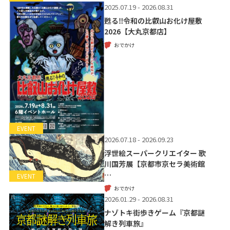
2025.07.19 - 2026.08.31
甦る‼令和の比叡山お化け屋敷
2026【大丸京都店】
おでかけ
EVENT
2026.07.18 - 2026.09.23
浮世絵スーパークリエイター 歌
川国芳展【京都市京セラ美術館
…
EVENT
おでかけ
2026.01.29 - 2026.08.31
ナゾトキ街歩きゲーム『京都謎
解き列車旅』