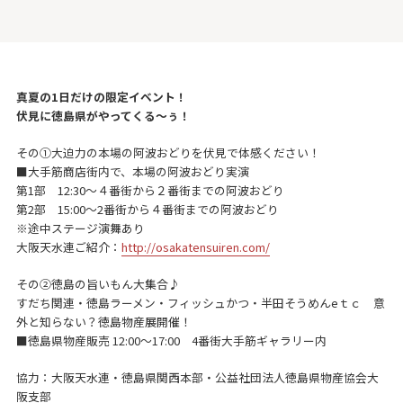
真夏の1日だけの限定イベント！
伏見に徳島県がやってくる～ぅ！
その①大迫力の本場の阿波おどりを伏見で体感ください！
■大手筋商店街内で、本場の阿波おどり実演
第1部 12:30～４番街から２番街までの阿波おどり
第2部 15:00～2番街から４番街までの阿波おどり
※途中ステージ演舞あり
大阪天水連ご紹介：
http://osakatensuiren.com/
その②徳島の旨いもん大集合♪
すだち関連・徳島ラーメン・フィッシュかつ・半田そうめんeｔｃ 意
外と知らない？徳島物産展開催！
■徳島県物産販売 12:00～17:00 4番街大手筋ギャラリー内
協力：大阪天水連・徳島県関西本部・公益社団法人徳島県物産協会大
阪支部