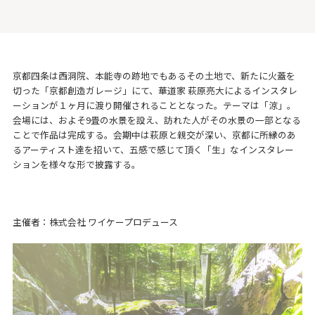
京都四条は⻄洞院、本能寺の跡地でもあるその⼟地で、新たに⽕蓋を
切った「京都創造ガレージ」にて、華道家 萩原亮⼤によるインスタレ
ーションが１ヶ⽉に渡り開催されることとなった。テーマは「涼」。
会場には、およそ9畳の⽔景を設え、訪れた⼈がその⽔景の⼀部となる
ことで作品は完成する。会期中は萩原と親交が深い、京都に所縁のあ
るアーティスト達を招いて、五感で感じて頂く「⽣」なインスタレー
ションを様々な形で披露する。
主催者：株式会社 ワイケープロデュース