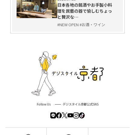
日本各地の銘酒やお手製小料
理を民藝の器で愉しむちょっ
と贅沢な…
#NEW OPEN #お酒・ワイン
Follow Us
デジスタイル京都公式SNS