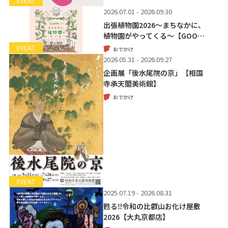
EVENT
2026.07.01 - 2026.09.30
出張植物園2026～まちなかに、
植物園がやってくる～【GOO…
EVENT
おでかけ
2026.05.31 - 2026.09.27
企画展「後水尾院の京」【相国
寺承天閣美術館】
おでかけ
EVENT
2025.07.19 - 2026.08.31
甦る‼令和の比叡山お化け屋敷
2026【大丸京都店】