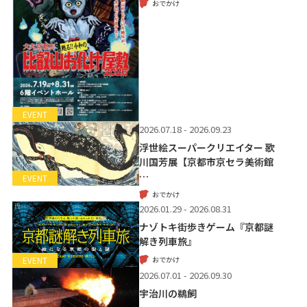
おでかけ
EVENT
2026.07.18 - 2026.09.23
浮世絵スーパークリエイター 歌
川国芳展【京都市京セラ美術館
…
EVENT
おでかけ
2026.01.29 - 2026.08.31
ナゾトキ街歩きゲーム『京都謎
解き列車旅』
おでかけ
EVENT
2026.07.01 - 2026.09.30
宇治川の鵜飼