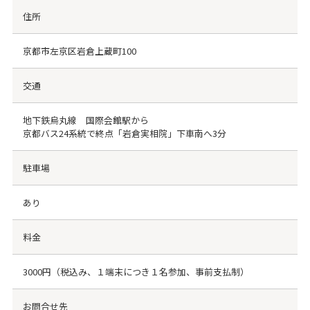
住所
京都市左京区岩倉上蔵町100
交通
地下鉄烏丸線 国際会館駅から
京都バス24系統で終点「岩倉実相院」下車南へ3分
駐車場
あり
料金
3000円（税込み、１端末につき１名参加、事前支払制）
お問合せ先