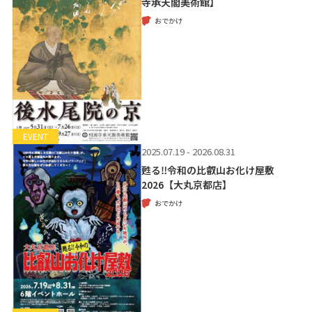
寺承天閣美術館】
おでかけ
EVENT
2025.07.19 - 2026.08.31
甦る‼令和の比叡山お化け屋敷
2026【大丸京都店】
おでかけ