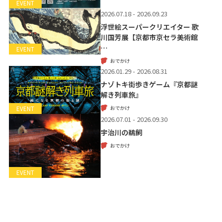
EVENT
2026.07.18 - 2026.09.23
浮世絵スーパークリエイター 歌
川国芳展【京都市京セラ美術館
…
EVENT
おでかけ
2026.01.29 - 2026.08.31
ナゾトキ街歩きゲーム『京都謎
解き列車旅』
おでかけ
EVENT
2026.07.01 - 2026.09.30
宇治川の鵜飼
おでかけ
EVENT