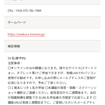
(TEL・FAX)
075-781-7984
ホームページ
https://iwakura-tomomi.jp/
補足情報
50 名(要予約)
注意事項：
〇オンラインのみの開催になります。様々なデバイス(スマートフ
ォン、タブレット等)でご参加できますが、有線LANでのパソコン
使用がお勧めです。お申し込みの際にメールアドレスのご登録が
必須になりますので、予めご了承ください。
〇１端末につき１名の参加 〇本講座の録音・録画・スクリーンシ
ョット撮影はご遠慮ください。配信翌日から二週間後まで、当日
の録画映像を閲覧できるURLを参加者の方限定でお送りします 〇
講座URLは実施１週間前までに、ご登録いただいたメールアドレ