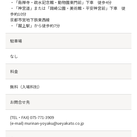
・「南禅寺・疏水記念館・動物園東門前」下車 徒歩4分
・「神宮道」または「岡崎公園・美術館・平安神宮前」下車 徒
歩約10分
京都市営地下鉄東西線
・「蹴上駅」から徒歩約7分
駐車場
なし
料金
無料（入場料別）
お問合せ先
(TEL・FAX)
075-771-3909
(e-mail) murinan-yoyaku@ueyakato.co.jp