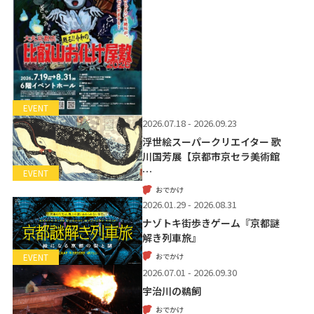
EVENT
2026.07.18 - 2026.09.23
浮世絵スーパークリエイター 歌
川国芳展【京都市京セラ美術館
…
EVENT
おでかけ
2026.01.29 - 2026.08.31
ナゾトキ街歩きゲーム『京都謎
解き列車旅』
おでかけ
EVENT
2026.07.01 - 2026.09.30
宇治川の鵜飼
おでかけ