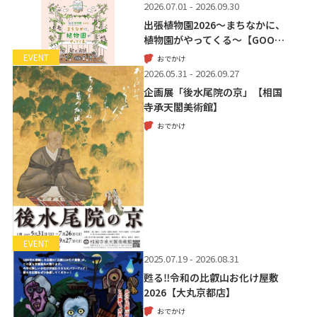
2026.07.01 - 2026.09.30
出張植物園2026～まちなかに、
植物園がやってくる～【GOO…
EVENT
おでかけ
2026.05.31 - 2026.09.27
企画展「後水尾院の京」【相国
寺承天閣美術館】
おでかけ
EVENT
2025.07.19 - 2026.08.31
甦る‼令和の比叡山お化け屋敷
2026【大丸京都店】
おでかけ