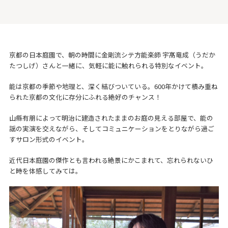
京都の日本庭園で、朝の時間に金剛流シテ方能楽師 宇髙竜成（うだか
たつしげ）さんと一緒に、気軽に能に触れられる特別なイベント。
能は京都の季節や地理と、深く結びついている。600年かけて積み重ね
られた京都の文化に存分にふれる絶好のチャンス！
山縣有朋によって明治に建造されたままのお庭の見える部屋で、能の
謡の実演を交えながら、そしてコミュニケーションをとりながら過ご
すサロン形式のイベント。
近代日本庭園の傑作とも言われる絶景にかこまれて、忘れられないひ
と時を体感してみては。