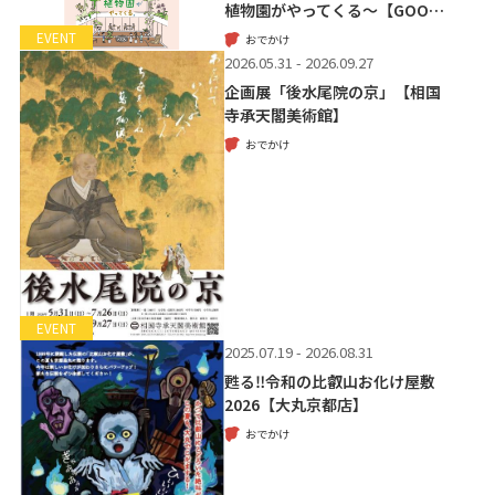
植物園がやってくる～【GOO…
EVENT
おでかけ
2026.05.31 - 2026.09.27
企画展「後水尾院の京」【相国
寺承天閣美術館】
おでかけ
EVENT
2025.07.19 - 2026.08.31
甦る‼令和の比叡山お化け屋敷
2026【大丸京都店】
おでかけ