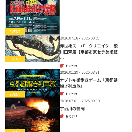
EVENT
2026.07.18 - 2026.09.23
浮世絵スーパークリエイター 歌
川国芳展【京都市京セラ美術館
…
EVENT
おでかけ
2026.01.29 - 2026.08.31
ナゾトキ街歩きゲーム『京都謎
解き列車旅』
おでかけ
EVENT
2026.07.01 - 2026.09.30
宇治川の鵜飼
おでかけ