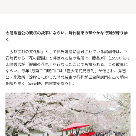
太閤秀吉公の観桜の故事にならい、時代装束の華やかな行列が練り歩
く
「古都京都の文化財」として世界遺産に登録されている醍醐寺は、平
安時代から「花の醍醐」と呼ばれる桜の名所で、慶長3年（1598）には
太閤秀吉が「醍醐の花見」を行なったことでも知られる。この故事に
ならい、毎年4月第二日曜日には「豊太閤花見行列」が催され、秀吉
公・北政所・淀殿らに扮した時代装束の行列が三宝院唐門を出て境内
を練り歩く（雨天時、内容変更あり）。