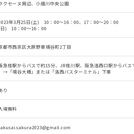
ラクセーヌ周辺、小畑川中央公園
2023年3月25日(土) 10：00～16：00、17：
(日) 10：00～16：00
京都市西京区大原野東境谷町2丁目
阪急桂駅からバスで約15分、JR桂川駅、阪急洛西口駅からバスで
→「境谷大橋」または「洛西バスターミナル」下車
あり
入場無料
rakusai.sakura2023@gmail.com