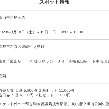
スポット情報
嵐山中之島公園
2023年3月18日（土）～19日（日）18:00～19:30
京都市右京区嵯峨中之島町
嵐電「嵐山駅」下車 徒歩約５分・ＪＲ「嵯峨嵐山駅」下車 徒歩
近隣
前売り券 １基 5,800円 ２基セット 11,000円
当日券 １基 6,300円 ２基セット 12,000円
チケット代の一部を動物愛護義援金活動、嵐山府立嵐山公園の