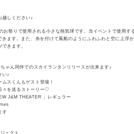
お越しください♪
湾のお祭りで使用される小さな熱気球です。当イベントで使用す
ができます。また、糸を付けて風船のようにふわふわと空に上浮
ができます。
ンちゃん同伴でのスカイランタンリリースが出来ます♪
さい♪
ームスくんもゲスト登場！
日々を送るストーリー♡
NEW J&M THEATER 」レギュラー
ames
ます
ロジェクト