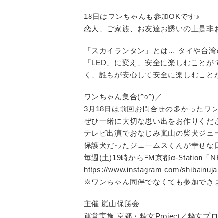
18日はワンちゃんも参加OKです♪
恋人、ご家族、お友達お誘いの上是非
「スカイランタン」とは… タイや台
『LED』に変え、安全に楽しむこと
く、誰もが安心して安全に楽しむこと
ワンちゃん集合(^o^)／
3月18日は前回お問合せの多かったワ
ぜひ一緒に大切な思い出をお作りくだ
テレビ出演でおなじみ嵐山の柴犬ジェ
保護犬だったジェームスくんが幸せな
毎週(土)19時からFM京都α-Station「
https://www.instagram.com/shibainuj
※ワンちゃん同伴でなくても参加でき
主催 嵐山保勝会
運営実施 京都・粋女Project／粋女プ