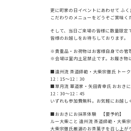
更に町家の日イベントにあわせて ふく
こだわりのメニューをどうぞご賞味く
そして、当日ご来場の皆様に数量限定
皆様のお越しをお待ちしております。
※貴重品・お荷物はお客様自身での管
※会場は室内土足禁止です。お履き物
■遠州流 茶道師範・大柴宗徹氏 トー
12：15～12：30
■草月流 華道家・矢田青幸氏 おおき
12：30～12：45
いずれも参加費無料。お気軽にお越し
■おおきにお抹茶体験 【要予約】
ルー大柴こと 遠州流 茶道師範・大柴
大柴宗徹氏厳選のお茶菓子を召し上が