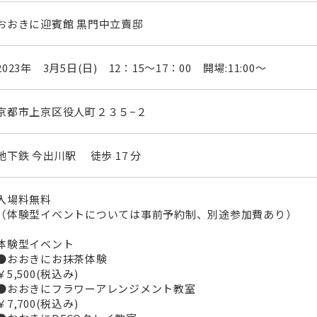
おおきに迎賓館 黒門中立賣邸
2023年 3月5日(日) 12：15～17：00 開場:11:00～
京都市上京区役人町２３５−２
地下鉄 今出川駅 徒歩 17 分
入場料無料
（体験型イベントについては事前予約制、別途参加費あり）
体験型イベント
●おおきにお抹茶体験
￥5,500(税込み)
●おおきにフラワーアレンジメント教室
￥7,700(税込み)