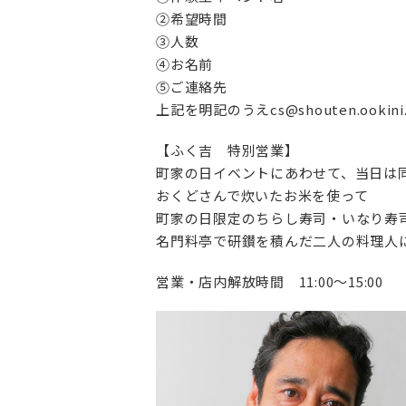
②希望時間
③人数
④お名前
⑤ご連絡先
上記を明記のうえcs@shouten.ooki
【ふく吉 特別営業】
町家の日イベントにあわせて、当日は同
おくどさんで炊いたお米を使って
町家の日限定のちらし寿司・いなり寿
名門料亭で研鑚を積んだ二人の料理人
営業・店内解放時間 11:00～15:00