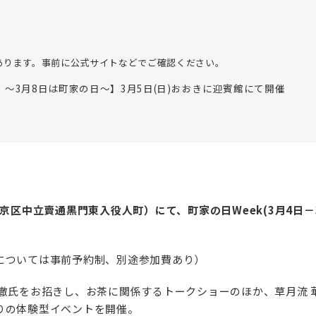
あります。事前に公式サイトなどでご確認ください。
～3月8日は町家の日～】3月5日(日)おおきに迎賓館にて開催
京区中立賣通黒門東入役人町）にて、町家の日Week(3月4日－
については事前予約制、別途参加費あり）
宗徹氏をお招きし、お茶に関係するトークショーのほか、草月流 
りの体験型イベントを開催。