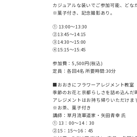
カジュアルな装いでご参加可能、どな
※菓子付き、記念撮影あり。
① 13:00～13:30
②13:45～14:15
③14:30～15:00
④15:15～15:45
参加費：5,500円(税込)
定員：各回4名 所要時間:30分
■おおきにフラワーアレジメント教室
季節のお花と京都らしさを詰め込んだ
アレジメントはお持ち帰りいただけま
※お茶、菓子付き
講師：草月流華道家・矢田青幸 氏
① 13：00～14：30
②15：15～16：45