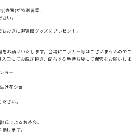
吉(寿司)が特別営業。
ださい。
でおおきに迎賓館グッズをプレゼント。
理をお願いいたします。会場にロッカー等はございませんのでご
は入口にてお脱ぎ頂き、配布する手持ち袋にて保管をお願いしま
クショー
に生け花ショー
ください。
宗徹氏によるお茶会。
り頂けます。