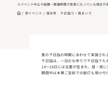
※イベント中止や延期・開催時間が変更になっている場合が
京イベント
清水寺 千日詣り・宵まいり
夏の千日詣の時期にあわせて実施され
千日詣は、一日のお参りで千日詣でた
14～16日には法要が営まれ、昼・夜
期間中は本尊ご宝前での献灯も受け付け