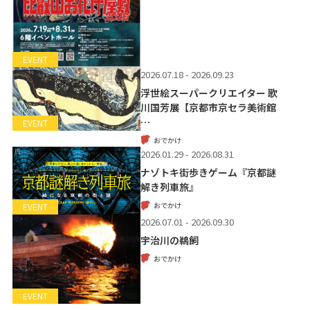
EVENT
2026.07.18 - 2026.09.23
浮世絵スーパークリエイター 歌
川国芳展【京都市京セラ美術館
…
EVENT
おでかけ
2026.01.29 - 2026.08.31
ナゾトキ街歩きゲーム『京都謎
解き列車旅』
おでかけ
EVENT
2026.07.01 - 2026.09.30
宇治川の鵜飼
おでかけ
EVENT