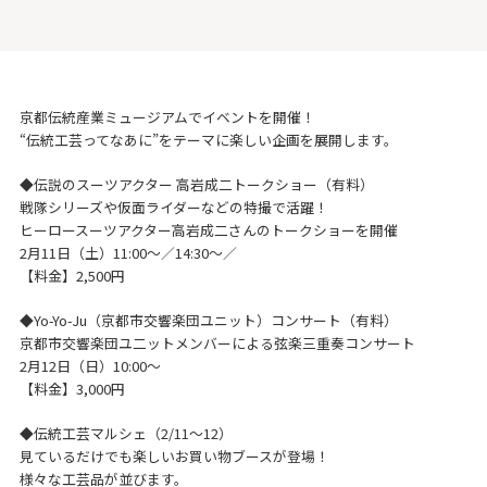
京都伝統産業ミュージアムでイベントを開催！
“伝統工芸ってなあに”をテーマに楽しい企画を展開します。
◆伝説のスーツアクター 高岩成二トークショー（有料）
戦隊シリーズや仮面ライダーなどの特撮で活躍！
ヒーロースーツアクター高岩成二さんのトークショーを開催
2月11日（土）11:00～／14:30～／
【料金】2,500円
◆Yo-Yo-Ju（京都市交響楽団ユニット）コンサート（有料）
京都市交響楽団ユ二ットメンバーによる弦楽三重奏コンサート
2月12日（日）10:00～
【料金】3,000円
◆伝統工芸マルシェ（2/11～12）
見ているだけでも楽しいお買い物ブースが登場！
様々な工芸品が並びます。