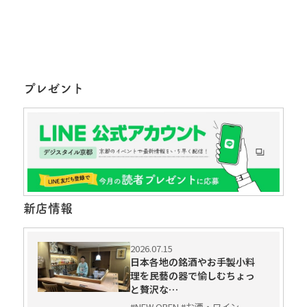
プレゼント
新店情報
2026.07.15
日本各地の銘酒やお手製小料
理を民藝の器で愉しむちょっ
と贅沢な…
#NEW OPEN #お酒・ワイン