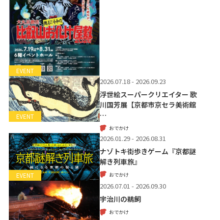
EVENT
2026.07.18 - 2026.09.23
浮世絵スーパークリエイター 歌
川国芳展【京都市京セラ美術館
…
EVENT
おでかけ
2026.01.29 - 2026.08.31
ナゾトキ街歩きゲーム『京都謎
解き列車旅』
おでかけ
EVENT
2026.07.01 - 2026.09.30
宇治川の鵜飼
おでかけ