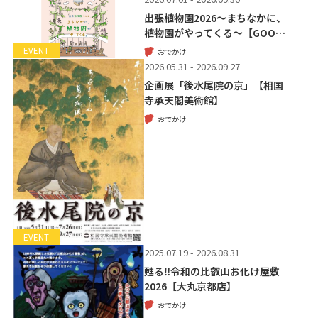
出張植物園2026～まちなかに、
植物園がやってくる～【GOO…
EVENT
おでかけ
2026.05.31 - 2026.09.27
企画展「後水尾院の京」【相国
寺承天閣美術館】
おでかけ
EVENT
2025.07.19 - 2026.08.31
甦る‼令和の比叡山お化け屋敷
2026【大丸京都店】
おでかけ