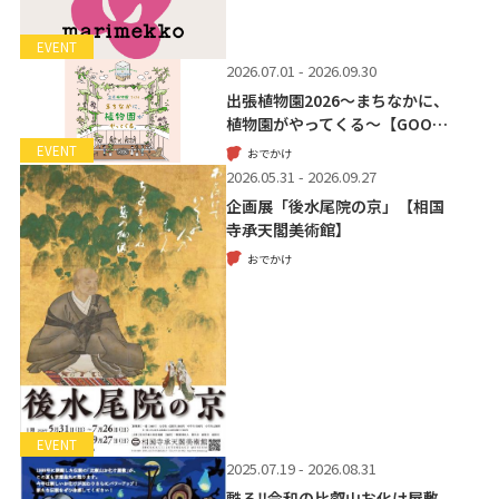
EVENT
2026.07.01 - 2026.09.30
出張植物園2026～まちなかに、
植物園がやってくる～【GOO…
EVENT
おでかけ
2026.05.31 - 2026.09.27
企画展「後水尾院の京」【相国
寺承天閣美術館】
おでかけ
EVENT
2025.07.19 - 2026.08.31
甦る‼令和の比叡山お化け屋敷