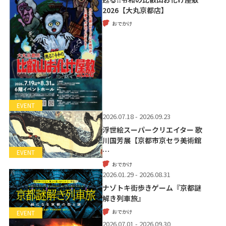
2026【大丸京都店】
おでかけ
EVENT
2026.07.18 - 2026.09.23
浮世絵スーパークリエイター 歌
川国芳展【京都市京セラ美術館
…
EVENT
おでかけ
2026.01.29 - 2026.08.31
ナゾトキ街歩きゲーム『京都謎
解き列車旅』
おでかけ
EVENT
2026.07.01 - 2026.09.30