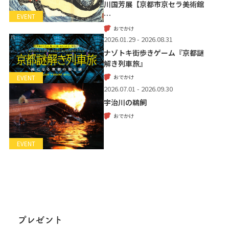
川国芳展【京都市京セラ美術館
…
EVENT
おでかけ
2026.01.29 - 2026.08.31
ナゾトキ街歩きゲーム『京都謎
解き列車旅』
おでかけ
EVENT
2026.07.01 - 2026.09.30
宇治川の鵜飼
おでかけ
EVENT
プレゼント