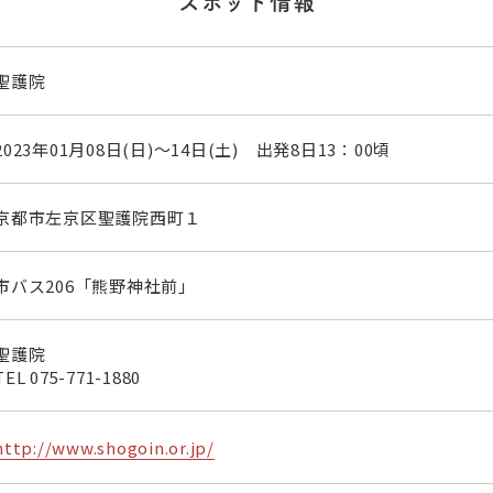
スポット情報
聖護院
2023年01月08日(日)～14日(土) 出発8日13：00頃
京都市左京区聖護院西町１
市バス206「熊野神社前」
聖護院
TEL
075-771-1880
http://www.shogoin.or.jp/