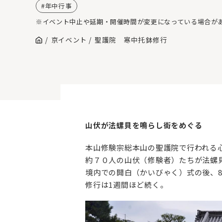
年中行事
※イベント中止や延期・開催時間が変更になっている場合が
京イベント
聖護院 寒中托鉢修行
山伏が法螺貝を鳴らし街をめぐる
本山修験宗総本山の聖護院で行われる
約７０人の山伏（修験者）たちが法螺
境内での開白（かいびゃく）式の後、8
修行は1週間ほど続く。